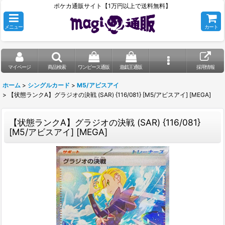
ポケカ通販サイト【1万円以上で送料無料】
メニュー
カート
マイページ
商品検索
ワンピース通販
遊戯王通販
採用情報
ホーム
>
シングルカード
>
M5/アビスアイ
>
【状態ランクA】グラジオの決戦 (SAR) {116/081} [M5/アビスアイ] [MEGA]
【状態ランクA】グラジオの決戦 (SAR) {116/081}
[M5/アビスアイ] [MEGA]