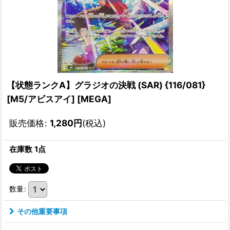
【状態ランクA】グラジオの決戦 (SAR) {116/081}
[M5/アビスアイ] [MEGA]
販売価格
:
1,280
円
(税込)
在庫数 1点
数量
:
その他重要事項