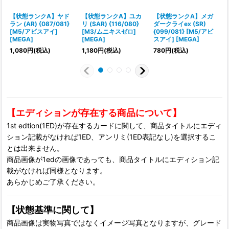
【状態ランクA】ヤド
【状態ランクA】ユカ
【状態ランクA】メガ
ラン (AR) {087/081}
リ (SAR) {116/080}
ダークライex (SR)
(
[M5/アビスアイ]
[M3/ムニキスゼロ]
{099/081} [M5/アビ
[MEGA]
[MEGA]
スアイ] [MEGA]
2
1,080
円
(税込)
1,180
円
(税込)
780
円
(税込)
【エディションが存在する商品について】
1st edtion(1ED)が存在するカードに関して、商品タイトルにエディ
ション記載がなければ1ED、アンリミ(1ED表記なし)を選択するこ
とは出来ません。
商品画像が1edの画像であっても、商品タイトルにエディション記
載がなければ同様となります。
あらかじめご了承ください。
【状態基準に関して】
商品画像は実物写真ではなくイメージ写真となりますが、グレード