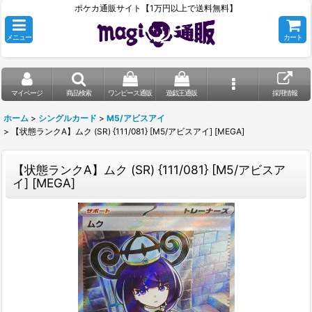
ポケカ通販サイト【1万円以上で送料無料】
メニュー
カート
マイページ
商品検索
ワンピース通販
遊戯王通販
採用情報
ホーム
>
シングルカード
>
M5/アビスアイ
>
【状態ランクA】ムク (SR) {111/081} [M5/アビスアイ] [MEGA]
【状態ランクA】ムク (SR) {111/081} [M5/アビスア
イ] [MEGA]