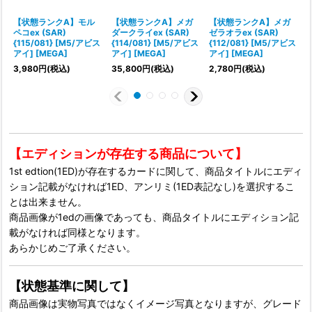
【状態ランクA】モル
【状態ランクA】メガ
【状態ランクA】メガ
ペコex (SAR)
ダークライex (SAR)
ゼラオラex (SAR)
{115/081} [M5/アビス
{114/081} [M5/アビス
{112/081} [M5/アビス
アイ] [MEGA]
アイ] [MEGA]
アイ] [MEGA]
1
3,980
円
(税込)
35,800
円
(税込)
2,780
円
(税込)
【エディションが存在する商品について】
1st edtion(1ED)が存在するカードに関して、商品タイトルにエディ
ション記載がなければ1ED、アンリミ(1ED表記なし)を選択するこ
とは出来ません。
商品画像が1edの画像であっても、商品タイトルにエディション記
載がなければ同様となります。
あらかじめご了承ください。
【状態基準に関して】
商品画像は実物写真ではなくイメージ写真となりますが、グレード