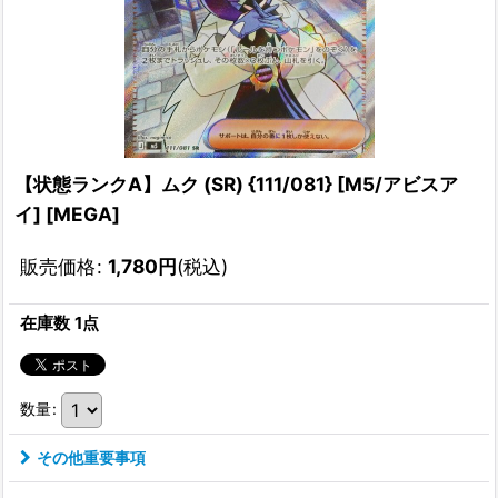
【状態ランクA】ムク (SR) {111/081} [M5/アビスア
イ] [MEGA]
販売価格
:
1,780
円
(税込)
在庫数 1点
数量
:
その他重要事項