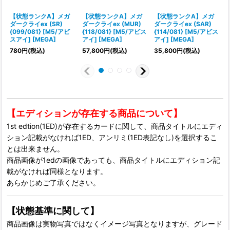
【状態ランクA】メガ
【状態ランクA】メガ
【状態ランクA】メガ
ダークライex (SR)
ダークライex (MUR)
ダークライex (SAR)
ラ
{099/081} [M5/アビ
{118/081} [M5/アビス
{114/081} [M5/アビス
スアイ] [MEGA]
アイ] [MEGA]
アイ] [MEGA]
780
円
(税込)
57,800
円
(税込)
35,800
円
(税込)
1
【エディションが存在する商品について】
1st edtion(1ED)が存在するカードに関して、商品タイトルにエディ
ション記載がなければ1ED、アンリミ(1ED表記なし)を選択するこ
とは出来ません。
商品画像が1edの画像であっても、商品タイトルにエディション記
載がなければ同様となります。
あらかじめご了承ください。
【状態基準に関して】
商品画像は実物写真ではなくイメージ写真となりますが、グレード