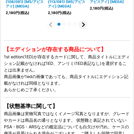
{108/081} [M5/アビス
{113/081} [M5/アビス
アビスアイ] [MEGA]
アイ] [MEGA]
アイ] [MEGA]
2,180
円
(税込)
1
2,180
円
(税込)
2,180
円
(税込)
【エディションが存在する商品について】
1st edtion(1ED)が存在するカードに関して、商品タイトルにエディ
ション記載がなければ1ED、アンリミ(1ED表記なし)を選択するこ
とは出来ません。
商品画像が1edの画像であっても、商品タイトルにエディション記
載がなければ同様となります。
あらかじめご了承ください。
【状態基準に関して】
商品画像は実物写真ではなくイメージ写真となりますが、グレード
やカードは商品名の通りとなります。 状態難と表記されていない
PSA・BGS・ARSなどの鑑定品についても白欠けや汚れ、ケースの
傷等が見受けられる場合がございます。 ご購入した段階で同意し