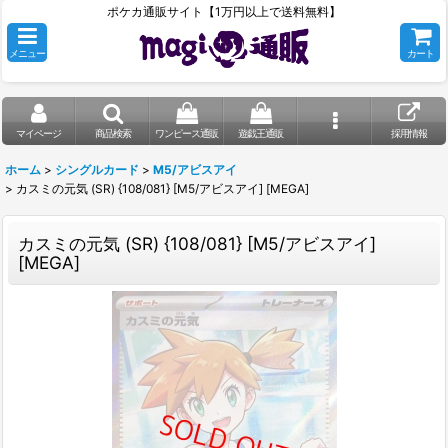
ポケカ通販サイト【1万円以上で送料無料】
メニュー
カート
マイページ
商品検索
ワンピース通販
遊戯王通販
採用情報
ホーム
>
シングルカード
>
M5/アビスアイ
>
カスミの元気 (SR) {108/081} [M5/アビスアイ] [MEGA]
カスミの元気 (SR) {108/081} [M5/アビスアイ]
[MEGA]