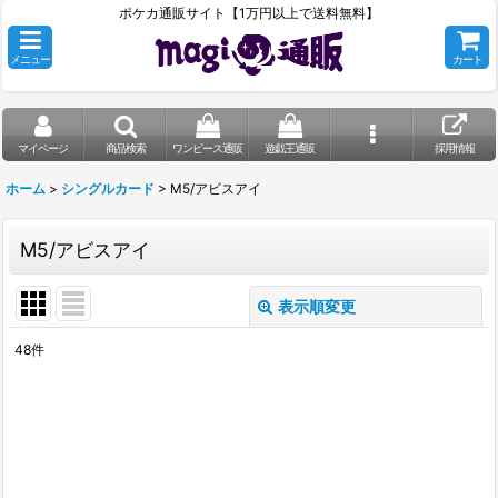
ポケカ通販サイト【1万円以上で送料無料】
メニュー
カート
マイページ
商品検索
ワンピース通販
遊戯王通販
採用情報
ホーム
>
シングルカード
>
M5/アビスアイ
M5/アビスアイ
表示順変更
閉じる
48
件
表示数
:
在庫あり
並び順
: