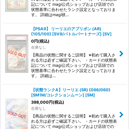
記について magi公式ショップおよび店頭での
状態基準に合わせたランク設定となっておりま
す。 詳細はmagi状…
【PSA9】 リーリエのアブリボン (AR)
{105/100} [SV9/バトルパートナーズ] [SV]
0
円
(税込)
在庫なし
【商品の状態に関するご説明】 ※初めて購入さ
れる方は必ずご確認下さい。 ・カードの状態表
記について magi公式ショップおよび店頭での
状態基準に合わせたランク設定となっておりま
す。 詳細は…
【状態ランクA】リーリエ (SR) {066/060}
[SM1M/コレクションムーン] [SM]
398,000
円
(税込)
在庫なし
【商品の状態に関するご説明】 ※初めて購入さ
れる方は必ずご確認下さい。 ・カードの状態表
記について magi公式ショップおよび店頭での