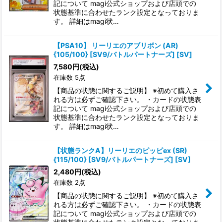
記について magi公式ショップおよび店頭での
状態基準に合わせたランク設定となっておりま
す。 詳細はmagi状…
【PSA10】 リーリエのアブリボン (AR)
{105/100} [SV9/バトルパートナーズ] [SV]
7,580
円
(税込)
在庫数 5点
【商品の状態に関するご説明】 ※初めて購入さ
れる方は必ずご確認下さい。 ・カードの状態表
記について magi公式ショップおよび店頭での
状態基準に合わせたランク設定となっておりま
す。 詳細はmagi状…
【状態ランクA】リーリエのピッピex (SR)
{115/100} [SV9/バトルパートナーズ] [SV]
2,480
円
(税込)
在庫数 2点
【商品の状態に関するご説明】 ※初めて購入さ
れる方は必ずご確認下さい。 ・カードの状態表
記について magi公式ショップおよび店頭での