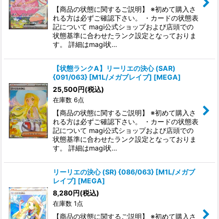
【商品の状態に関するご説明】 ※初めて購入さ
絞り込む
れる方は必ずご確認下さい。 ・カードの状態表
記について magi公式ショップおよび店頭での
状態基準に合わせたランク設定となっておりま
す。 詳細はmagi状…
【状態ランクA】リーリエの決心 (SAR)
{091/063} [M1L/メガブレイブ] [MEGA]
25,500
円
(税込)
在庫数 6点
【商品の状態に関するご説明】 ※初めて購入さ
れる方は必ずご確認下さい。 ・カードの状態表
記について magi公式ショップおよび店頭での
状態基準に合わせたランク設定となっておりま
す。 詳細はmagi状…
リーリエの決心 (SR) {086/063} [M1L/メガブ
レイブ] [MEGA]
8,280
円
(税込)
在庫数 1点
【商品の状態に関するご説明】 ※初めて購入さ