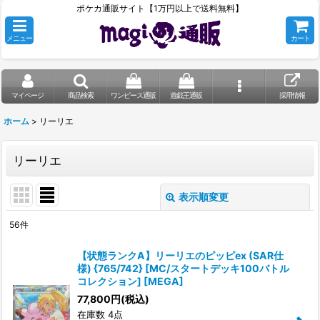
ポケカ通販サイト【1万円以上で送料無料】
メニュー
カート
マイページ
商品検索
ワンピース通販
遊戯王通販
採用情報
ホーム
>
リーリエ
リーリエ
表示順変更
閉じる
56
件
表示数
:
【状態ランクA】リーリエのピッピex (SAR仕
様) {765/742} [MC/スタートデッキ100バトル
在庫あり
コレクション] [MEGA]
77,800
円
(税込)
並び順
:
在庫数 4点