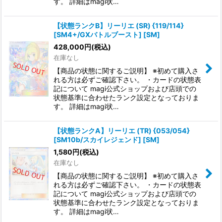
す。 詳細はmagi状…
【状態ランクB】リーリエ (SR) {119/114}
[SM4+/GXバトルブースト] [SM]
428,000
円
(税込)
在庫なし
【商品の状態に関するご説明】 ※初めて購入さ
れる方は必ずご確認下さい。 ・カードの状態表
記について magi公式ショップおよび店頭での
状態基準に合わせたランク設定となっておりま
す。 詳細はmagi状…
【状態ランクA】リーリエ (TR) {053/054}
[SM10b/スカイレジェンド] [SM]
1,580
円
(税込)
在庫なし
【商品の状態に関するご説明】 ※初めて購入さ
れる方は必ずご確認下さい。 ・カードの状態表
記について magi公式ショップおよび店頭での
状態基準に合わせたランク設定となっておりま
す。 詳細はmagi状…