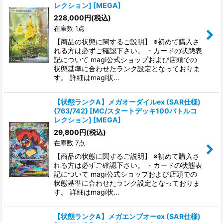
レクション] [MEGA]
228,000
円
(税込)
在庫数 1点
【商品の状態に関するご説明】 ※初めて購入さ
れる方は必ずご確認下さい。 ・カードの状態表
記について magi公式ショップおよび店頭での
状態基準に合わせたランク設定となっておりま
す。 詳細はmagi状…
【状態ランクA】メガオーダイルex (SAR仕様)
{763/742} [MC/スタートデッキ100バトルコ
レクション] [MEGA]
29,800
円
(税込)
在庫数 7点
【商品の状態に関するご説明】 ※初めて購入さ
れる方は必ずご確認下さい。 ・カードの状態表
記について magi公式ショップおよび店頭での
状態基準に合わせたランク設定となっておりま
す。 詳細はmagi状…
【状態ランクA】メガエンブオーex (SAR仕様)