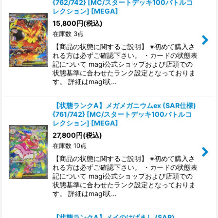
{762/742} [MC/スタートデッキ100バトルコ
レクション] [MEGA]
15,800
円
(税込)
在庫数 3点
【商品の状態に関するご説明】 ※初めて購入さ
れる方は必ずご確認下さい。 ・カードの状態表
記について magi公式ショップおよび店頭での
状態基準に合わせたランク設定となっておりま
す。 詳細はmagi状…
【状態ランクA】メガメガニウムex (SAR仕様)
{761/742} [MC/スタートデッキ100バトルコ
レクション] [MEGA]
27,800
円
(税込)
在庫数 10点
【商品の状態に関するご説明】 ※初めて購入さ
れる方は必ずご確認下さい。 ・カードの状態表
記について magi公式ショップおよび店頭での
状態基準に合わせたランク設定となっておりま
す。 詳細はmagi状…
【状態ランクA】メイのはげまし (SAR)