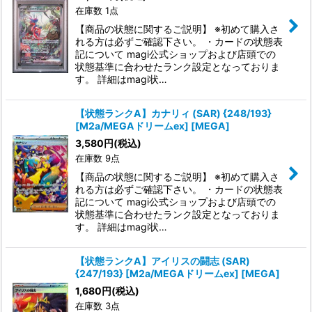
在庫数 1点
【商品の状態に関するご説明】 ※初めて購入さ
れる方は必ずご確認下さい。 ・カードの状態表
記について magi公式ショップおよび店頭での
状態基準に合わせたランク設定となっておりま
す。 詳細はmagi状…
【状態ランクA】カナリィ (SAR) {248/193}
[M2a/MEGAドリームex] [MEGA]
3,580
円
(税込)
在庫数 9点
【商品の状態に関するご説明】 ※初めて購入さ
れる方は必ずご確認下さい。 ・カードの状態表
記について magi公式ショップおよび店頭での
状態基準に合わせたランク設定となっておりま
す。 詳細はmagi状…
【状態ランクA】アイリスの闘志 (SAR)
{247/193} [M2a/MEGAドリームex] [MEGA]
1,680
円
(税込)
在庫数 3点