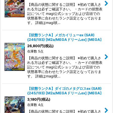
【商品の状態に関するご説明】 ※初めて購入さ
れる方は必ずご確認下さい。 ・カードの状態表
記について magi公式ショップおよび店頭での
状態基準に合わせたランク設定となっておりま
す。 詳細はmagi状…
【状態ランクA】メガカイリューex (SAR)
{246/193} [M2a/MEGAドリームex] [MEGA]
26,800
円
(税込)
在庫数 5点
【商品の状態に関するご説明】 ※初めて購入さ
れる方は必ずご確認下さい。 ・カードの状態表
記について magi公式ショップおよび店頭での
状態基準に合わせたランク設定となっておりま
す。 詳細はmagi状…
【状態ランクA】ダイゴのメタグロスex (SAR)
{245/193} [M2a/MEGAドリームex] [MEGA]
3,180
円
(税込)
在庫数 4点
【商品の状態に関するご説明】 ※初めて購入さ