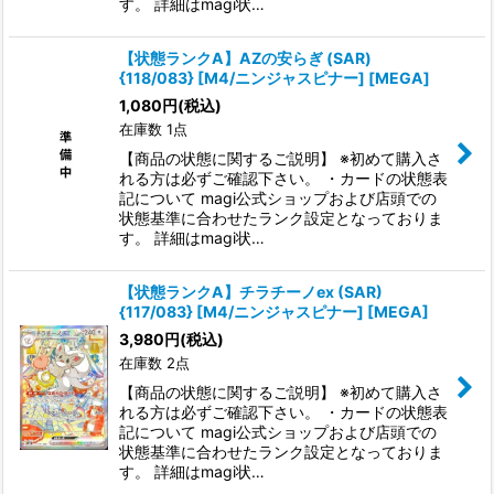
す。 詳細はmagi状…
【状態ランクA】AZの安らぎ (SAR)
{118/083} [M4/ニンジャスピナー] [MEGA]
1,080
円
(税込)
在庫数 1点
【商品の状態に関するご説明】 ※初めて購入さ
れる方は必ずご確認下さい。 ・カードの状態表
記について magi公式ショップおよび店頭での
状態基準に合わせたランク設定となっておりま
す。 詳細はmagi状…
【状態ランクA】チラチーノex (SAR)
{117/083} [M4/ニンジャスピナー] [MEGA]
3,980
円
(税込)
在庫数 2点
【商品の状態に関するご説明】 ※初めて購入さ
れる方は必ずご確認下さい。 ・カードの状態表
記について magi公式ショップおよび店頭での
状態基準に合わせたランク設定となっておりま
す。 詳細はmagi状…