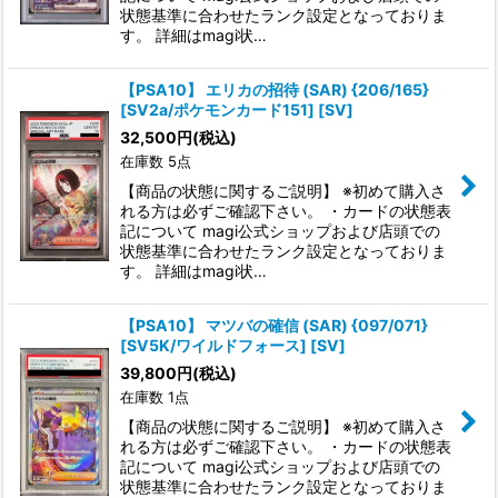
状態基準に合わせたランク設定となっておりま
す。 詳細はmagi状…
【PSA10】 エリカの招待 (SAR) {206/165}
[SV2a/ポケモンカード151] [SV]
32,500
円
(税込)
在庫数 5点
【商品の状態に関するご説明】 ※初めて購入さ
れる方は必ずご確認下さい。 ・カードの状態表
記について magi公式ショップおよび店頭での
状態基準に合わせたランク設定となっておりま
す。 詳細はmagi状…
【PSA10】 マツバの確信 (SAR) {097/071}
[SV5K/ワイルドフォース] [SV]
39,800
円
(税込)
在庫数 1点
【商品の状態に関するご説明】 ※初めて購入さ
れる方は必ずご確認下さい。 ・カードの状態表
記について magi公式ショップおよび店頭での
状態基準に合わせたランク設定となっておりま