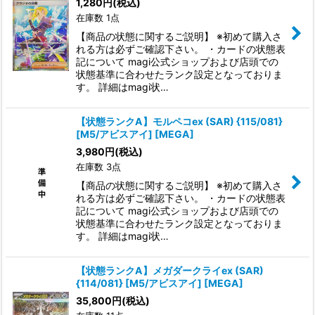
1,280
円
(税込)
在庫数 1点
【商品の状態に関するご説明】 ※初めて購入さ
れる方は必ずご確認下さい。 ・カードの状態表
記について magi公式ショップおよび店頭での
状態基準に合わせたランク設定となっておりま
す。 詳細はmagi状…
【状態ランクA】モルペコex (SAR) {115/081}
[M5/アビスアイ] [MEGA]
3,980
円
(税込)
在庫数 3点
【商品の状態に関するご説明】 ※初めて購入さ
れる方は必ずご確認下さい。 ・カードの状態表
記について magi公式ショップおよび店頭での
状態基準に合わせたランク設定となっておりま
す。 詳細はmagi状…
【状態ランクA】メガダークライex (SAR)
{114/081} [M5/アビスアイ] [MEGA]
35,800
円
(税込)