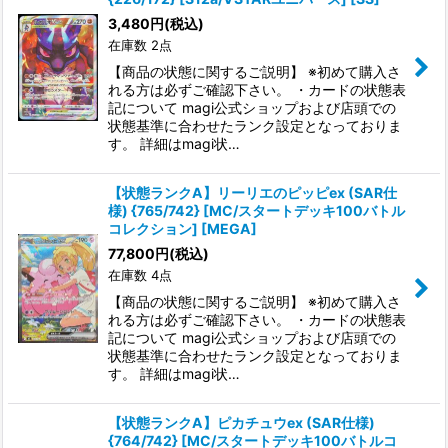
3,480
円
(税込)
在庫数 2点
【商品の状態に関するご説明】 ※初めて購入さ
れる方は必ずご確認下さい。 ・カードの状態表
記について magi公式ショップおよび店頭での
状態基準に合わせたランク設定となっておりま
す。 詳細はmagi状…
【状態ランクA】リーリエのピッピex (SAR仕
様) {765/742} [MC/スタートデッキ100バトル
コレクション] [MEGA]
77,800
円
(税込)
在庫数 4点
【商品の状態に関するご説明】 ※初めて購入さ
れる方は必ずご確認下さい。 ・カードの状態表
記について magi公式ショップおよび店頭での
状態基準に合わせたランク設定となっておりま
す。 詳細はmagi状…
【状態ランクA】ピカチュウex (SAR仕様)
{764/742} [MC/スタートデッキ100バトルコ