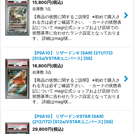
15,800
円
(税込)
在庫数 1点
絞り込む
【商品の状態に関するご説明】 ※初めて購入さ
れる方は必ずご確認下さい。 ・カードの状態表
記について magi公式ショップおよび店頭での
状態基準に合わせたランク設定となっておりま
す。 詳細はmagi状…
【PSA10】 リザードンV (SAR) {211/172}
[S12a/VSTARユニバース] [SS]
18,800
円
(税込)
在庫数 3点
【商品の状態に関するご説明】 ※初めて購入さ
れる方は必ずご確認下さい。 ・カードの状態表
記について magi公式ショップおよび店頭での
状態基準に合わせたランク設定となっておりま
す。 詳細はmagi状…
【PSA10】 リザードンVSTAR (SAR)
{212/172} [S12a/VSTARユニバース] [SS]
29,800
円
(税込)