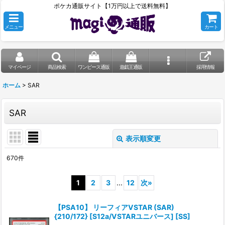
ポケカ通販サイト【1万円以上で送料無料】
メニュー
カート
マイページ
商品検索
ワンピース通販
遊戯王通販
採用情報
ホーム
>
SAR
SAR
表示順変更
閉じる
670
件
表示数
:
1
2
3
...
12
次
»
在庫あり
【PSA10】 リーフィアVSTAR (SAR)
並び順
:
{210/172} [S12a/VSTARユニバース] [SS]