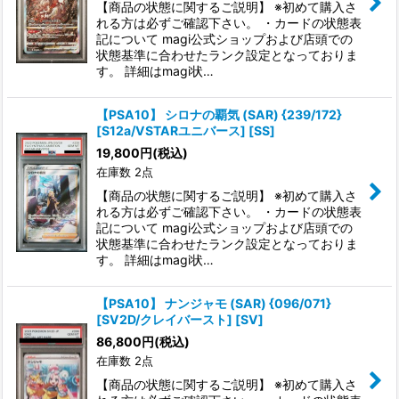
【商品の状態に関するご説明】 ※初めて購入さ
れる方は必ずご確認下さい。 ・カードの状態表
記について magi公式ショップおよび店頭での
状態基準に合わせたランク設定となっておりま
す。 詳細はmagi状…
【PSA10】 シロナの覇気 (SAR) {239/172}
[S12a/VSTARユニバース] [SS]
19,800
円
(税込)
在庫数 2点
【商品の状態に関するご説明】 ※初めて購入さ
れる方は必ずご確認下さい。 ・カードの状態表
記について magi公式ショップおよび店頭での
状態基準に合わせたランク設定となっておりま
す。 詳細はmagi状…
【PSA10】 ナンジャモ (SAR) {096/071}
[SV2D/クレイバースト] [SV]
86,800
円
(税込)
在庫数 2点
【商品の状態に関するご説明】 ※初めて購入さ