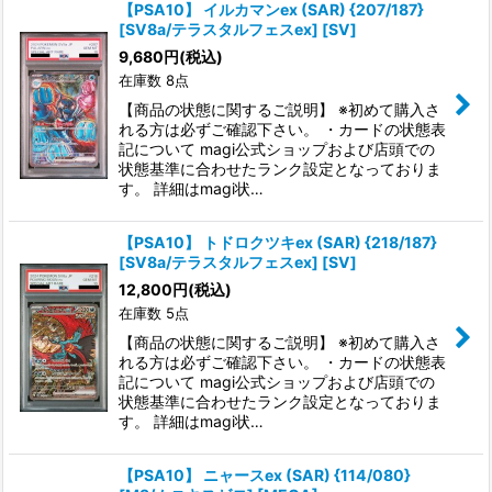
【PSA10】 イルカマンex (SAR) {207/187}
[SV8a/テラスタルフェスex] [SV]
9,680
円
(税込)
在庫数 8点
【商品の状態に関するご説明】 ※初めて購入さ
れる方は必ずご確認下さい。 ・カードの状態表
記について magi公式ショップおよび店頭での
状態基準に合わせたランク設定となっておりま
す。 詳細はmagi状…
【PSA10】 トドロクツキex (SAR) {218/187}
[SV8a/テラスタルフェスex] [SV]
12,800
円
(税込)
在庫数 5点
【商品の状態に関するご説明】 ※初めて購入さ
れる方は必ずご確認下さい。 ・カードの状態表
記について magi公式ショップおよび店頭での
状態基準に合わせたランク設定となっておりま
す。 詳細はmagi状…
【PSA10】 ニャースex (SAR) {114/080}