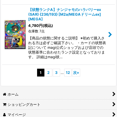
【状態ランクA】ナンジャモのハラバリーex
(SAR) {236/193} [M2a/MEGAドリームex]
[MEGA]
4,780
円
(税込)
在庫数 7点
【商品の状態に関するご説明】 ※初めて購入さ
れる方は必ずご確認下さい。 ・カードの状態表
記について magi公式ショップおよび店頭での
状態基準に合わせたランク設定となっておりま
す。 詳細はmagi状…
1
2
3
...
12
次
»
ホーム
ショッピングカート
マイページ