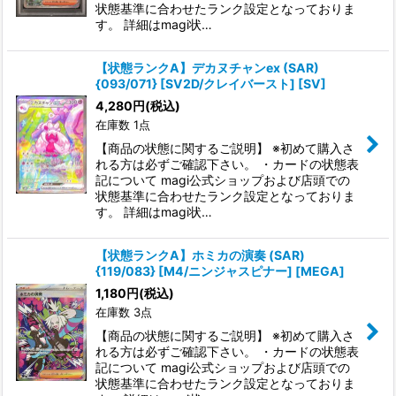
状態基準に合わせたランク設定となっておりま
す。 詳細はmagi状…
【状態ランクA】デカヌチャンex (SAR)
{093/071} [SV2D/クレイバースト] [SV]
4,280
円
(税込)
在庫数 1点
【商品の状態に関するご説明】 ※初めて購入さ
れる方は必ずご確認下さい。 ・カードの状態表
記について magi公式ショップおよび店頭での
状態基準に合わせたランク設定となっておりま
す。 詳細はmagi状…
【状態ランクA】ホミカの演奏 (SAR)
{119/083} [M4/ニンジャスピナー] [MEGA]
1,180
円
(税込)
在庫数 3点
【商品の状態に関するご説明】 ※初めて購入さ
れる方は必ずご確認下さい。 ・カードの状態表
記について magi公式ショップおよび店頭での
状態基準に合わせたランク設定となっておりま