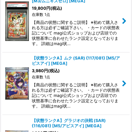
[M3/ムニキスゼロ] [MEGA]
19,800
円
(税込)
在庫数 1点
【商品の状態に関するご説明】 ※初めて購入さ
れる方は必ずご確認下さい。 ・カードの状態表
記について magi公式ショップおよび店頭での
状態基準に合わせたランク設定となっておりま
す。 詳細はmagi状…
【状態ランクA】ムク (SAR) {117/081} [M5/ア
ビスアイ] [MEGA]
3,980
円
(税込)
在庫数 1点
【商品の状態に関するご説明】 ※初めて購入さ
れる方は必ずご確認下さい。 ・カードの状態表
記について magi公式ショップおよび店頭での
状態基準に合わせたランク設定となっておりま
す。 詳細はmagi状…
【状態ランクA】グラジオの決戦 (SAR)
{116/081} [M5/アビスアイ] [MEGA]