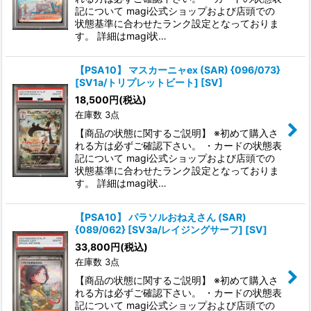
記について magi公式ショップおよび店頭での
状態基準に合わせたランク設定となっておりま
す。 詳細はmagi状…
【PSA10】 マスカーニャex (SAR) {096/073}
[SV1a/トリプレットビート] [SV]
18,500
円
(税込)
在庫数 3点
【商品の状態に関するご説明】 ※初めて購入さ
れる方は必ずご確認下さい。 ・カードの状態表
記について magi公式ショップおよび店頭での
状態基準に合わせたランク設定となっておりま
す。 詳細はmagi状…
【PSA10】 パラソルおねえさん (SAR)
{089/062} [SV3a/レイジングサーフ] [SV]
33,800
円
(税込)
在庫数 3点
【商品の状態に関するご説明】 ※初めて購入さ
れる方は必ずご確認下さい。 ・カードの状態表
記について magi公式ショップおよび店頭での