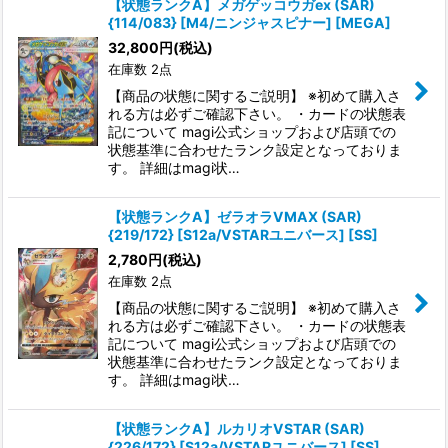
【状態ランクA】メガゲッコウガex (SAR)
{114/083} [M4/ニンジャスピナー] [MEGA]
32,800
円
(税込)
在庫数 2点
【商品の状態に関するご説明】 ※初めて購入さ
れる方は必ずご確認下さい。 ・カードの状態表
記について magi公式ショップおよび店頭での
状態基準に合わせたランク設定となっておりま
す。 詳細はmagi状…
【状態ランクA】ゼラオラVMAX (SAR)
{219/172} [S12a/VSTARユニバース] [SS]
2,780
円
(税込)
在庫数 2点
【商品の状態に関するご説明】 ※初めて購入さ
れる方は必ずご確認下さい。 ・カードの状態表
記について magi公式ショップおよび店頭での
状態基準に合わせたランク設定となっておりま
す。 詳細はmagi状…
【状態ランクA】ルカリオVSTAR (SAR)
{226/172} [S12a/VSTARユニバース] [SS]