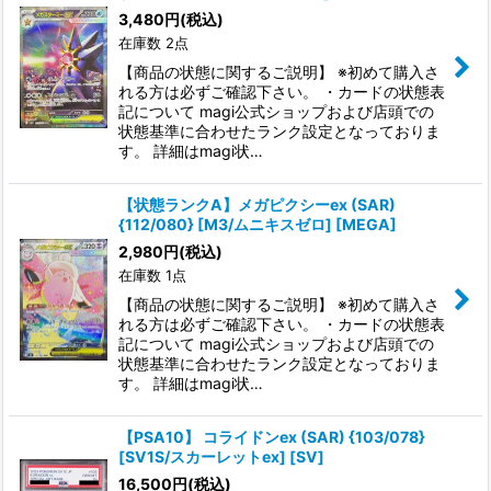
3,480
円
(税込)
在庫数 2点
【商品の状態に関するご説明】 ※初めて購入さ
れる方は必ずご確認下さい。 ・カードの状態表
記について magi公式ショップおよび店頭での
状態基準に合わせたランク設定となっておりま
す。 詳細はmagi状…
【状態ランクA】メガピクシーex (SAR)
{112/080} [M3/ムニキスゼロ] [MEGA]
2,980
円
(税込)
在庫数 1点
【商品の状態に関するご説明】 ※初めて購入さ
れる方は必ずご確認下さい。 ・カードの状態表
記について magi公式ショップおよび店頭での
状態基準に合わせたランク設定となっておりま
す。 詳細はmagi状…
【PSA10】 コライドンex (SAR) {103/078}
[SV1S/スカーレットex] [SV]
16,500
円
(税込)