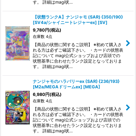
す。 詳細はmagi状…
【状態ランクA】ナンジャモ (SAR) {350/190}
[SV4a/シャイニートレジャーex] [SV]
9,780
円
(税込)
在庫数 4点
【商品の状態に関するご説明】 ※初めて購入さ
れる方は必ずご確認下さい。 ・カードの状態表
記について magi公式ショップおよび店頭での
状態基準に合わせたランク設定となっておりま
す。 詳細はmagi状…
ナンジャモのハラバリーex (SAR) {236/193}
[M2a/MEGAドリームex] [MEGA]
6,980
円
(税込)
在庫数 4点
【商品の状態に関するご説明】 ※初めて購入さ
れる方は必ずご確認下さい。 ・カードの状態表
記について magi公式ショップおよび店頭での
状態基準に合わせたランク設定となっておりま
す。 詳細はmagi状…