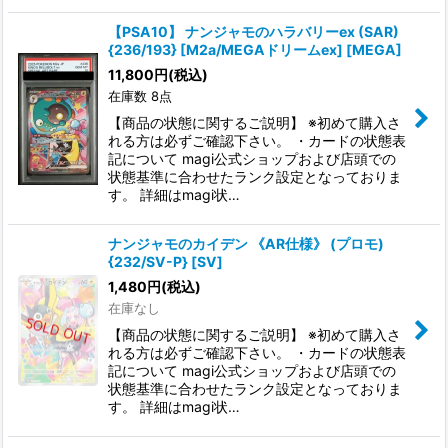
【PSA10】 ナンジャモのハラバリーex (SAR)
{236/193} [M2a/MEGAドリームex] [MEGA]
11,800
円
(税込)
在庫数 8点
【商品の状態に関するご説明】 ※初めて購入さ
れる方は必ずご確認下さい。 ・カードの状態表
記について magi公式ショップおよび店頭での
状態基準に合わせたランク設定となっておりま
す。 詳細はmagi状…
ナンジャモのカイデン 《AR仕様》 (プロモ)
{232/SV-P} [SV]
1,480
円
(税込)
在庫なし
【商品の状態に関するご説明】 ※初めて購入さ
れる方は必ずご確認下さい。 ・カードの状態表
記について magi公式ショップおよび店頭での
状態基準に合わせたランク設定となっておりま
す。 詳細はmagi状…