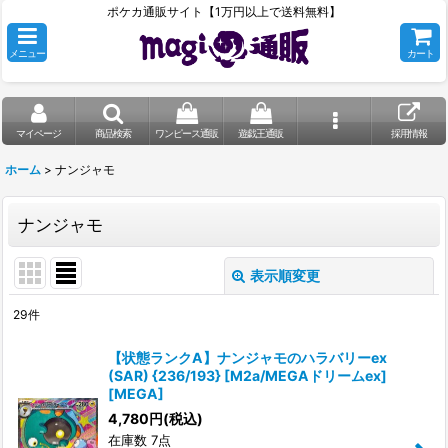
ポケカ通販サイト【1万円以上で送料無料】
メニュー
カート
マイページ
商品検索
ワンピース通販
遊戯王通販
採用情報
ホーム
>
ナンジャモ
ナンジャモ
表示順変更
閉じる
29
件
表示数
:
【状態ランクA】ナンジャモのハラバリーex
(SAR) {236/193} [M2a/MEGAドリームex]
在庫あり
[MEGA]
4,780
円
(税込)
並び順
:
在庫数 7点