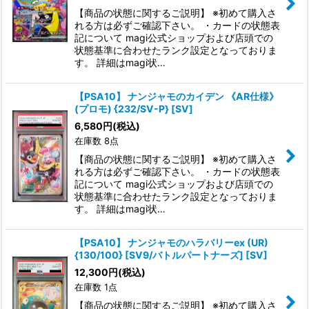
【商品の状態に関するご説明】 ※初めて購入さ
絞り込む
れる方は必ずご確認下さい。 ・カードの状態表
記について magi公式ショップおよび店頭での
状態基準に合わせたランク設定となっておりま
す。 詳細はmagi状…
【PSA10】 ナンジャモのカイデン 《AR仕様》
(プロモ) {232/SV-P} [SV]
6,580
円
(税込)
在庫数 8点
【商品の状態に関するご説明】 ※初めて購入さ
れる方は必ずご確認下さい。 ・カードの状態表
記について magi公式ショップおよび店頭での
状態基準に合わせたランク設定となっておりま
す。 詳細はmagi状…
【PSA10】 ナンジャモのハラバリーex (UR)
{130/100} [SV9/バトルパートナーズ] [SV]
12,300
円
(税込)
在庫数 1点
【商品の状態に関するご説明】 ※初めて購入さ