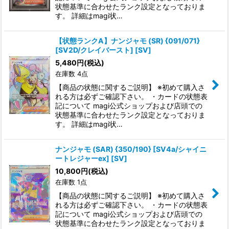
状態基準に合わせたランク設定となっておりま
す。 詳細はmagi状…
【状態ランクA】ナンジャモ (SR) {091/071}
[SV2D/クレイバースト] [SV]
5,480
円
(税込)
在庫数 4点
【商品の状態に関するご説明】 ※初めて購入さ
れる方は必ずご確認下さい。 ・カードの状態表
記について magi公式ショップおよび店頭での
状態基準に合わせたランク設定となっておりま
す。 詳細はmagi状…
ナンジャモ (SAR) {350/190} [SV4a/シャイニ
ートレジャーex] [SV]
10,800
円
(税込)
在庫数 1点
【商品の状態に関するご説明】 ※初めて購入さ
れる方は必ずご確認下さい。 ・カードの状態表
記について magi公式ショップおよび店頭での
状態基準に合わせたランク設定となっておりま