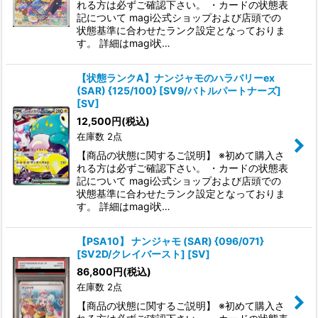
れる方は必ずご確認下さい。 ・カードの状態表
記について magi公式ショップおよび店頭での
状態基準に合わせたランク設定となっておりま
す。 詳細はmagi状…
【状態ランクA】ナンジャモのハラバリーex
(SAR) {125/100} [SV9/バトルパートナーズ]
[SV]
12,500
円
(税込)
在庫数 2点
【商品の状態に関するご説明】 ※初めて購入さ
れる方は必ずご確認下さい。 ・カードの状態表
記について magi公式ショップおよび店頭での
状態基準に合わせたランク設定となっておりま
す。 詳細はmagi状…
【PSA10】 ナンジャモ (SAR) {096/071}
[SV2D/クレイバースト] [SV]
86,800
円
(税込)
在庫数 2点
【商品の状態に関するご説明】 ※初めて購入さ