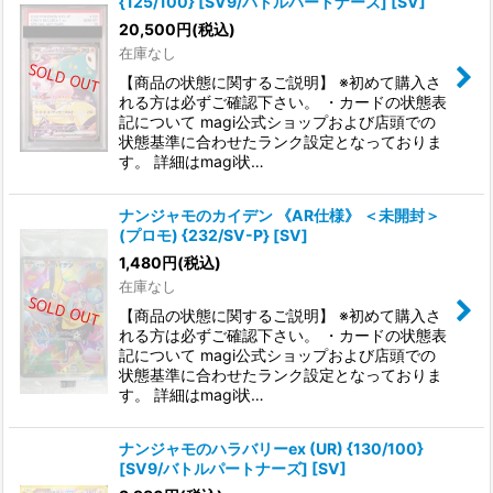
{125/100} [SV9/バトルパートナーズ] [SV]
20,500
円
(税込)
在庫なし
【商品の状態に関するご説明】 ※初めて購入さ
れる方は必ずご確認下さい。 ・カードの状態表
記について magi公式ショップおよび店頭での
状態基準に合わせたランク設定となっておりま
す。 詳細はmagi状…
ナンジャモのカイデン 《AR仕様》 ＜未開封＞
(プロモ) {232/SV-P} [SV]
1,480
円
(税込)
在庫なし
【商品の状態に関するご説明】 ※初めて購入さ
れる方は必ずご確認下さい。 ・カードの状態表
記について magi公式ショップおよび店頭での
状態基準に合わせたランク設定となっておりま
す。 詳細はmagi状…
ナンジャモのハラバリーex (UR) {130/100}
[SV9/バトルパートナーズ] [SV]