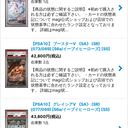
在庫数 1点
【商品の状態に関するご説明】 ※初めて購入さ
れる方は必ずご確認下さい。 ・カードの状態表
記について magi公式ショップおよび店頭での
状態基準に合わせたランク設定となっておりま
す。 詳細はmagi状…
【PSA10】 ブースターV 《SA》 (SR)
{073/069} [S6a/イーブイヒーローズ] [SS]
42,800
円
(税込)
在庫数 2点
【商品の状態に関するご説明】 ※初めて購入さ
れる方は必ずご確認下さい。 ・カードの状態表
記について magi公式ショップおよび店頭での
状態基準に合わせたランク設定となっておりま
す。 詳細はmagi状…
【PSA10】 グレイシアV 《SA》 (SR)
{077/069} [S6a/イーブイヒーローズ] [SS]
43,800
円
(税込)
在庫数 1点