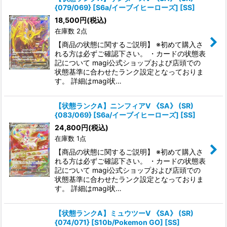
{079/069} [S6a/イーブイヒーローズ] [SS]
18,500
円
(税込)
在庫数 2点
【商品の状態に関するご説明】 ※初めて購入さ
れる方は必ずご確認下さい。 ・カードの状態表
記について magi公式ショップおよび店頭での
状態基準に合わせたランク設定となっておりま
す。 詳細はmagi状…
【状態ランクA】ニンフィアV 《SA》 (SR)
{083/069} [S6a/イーブイヒーローズ] [SS]
24,800
円
(税込)
在庫数 1点
【商品の状態に関するご説明】 ※初めて購入さ
れる方は必ずご確認下さい。 ・カードの状態表
記について magi公式ショップおよび店頭での
状態基準に合わせたランク設定となっておりま
す。 詳細はmagi状…
【状態ランクA】ミュウツーV 《SA》 (SR)
{074/071} [S10b/Pokemon GO] [SS]