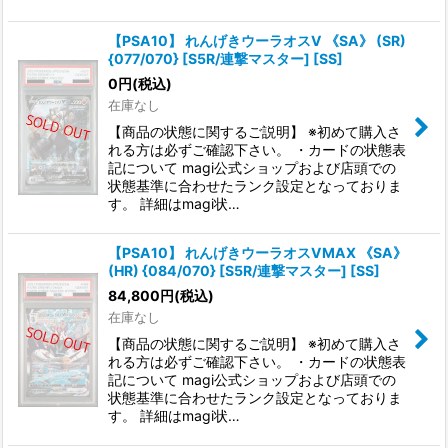
【PSA10】 れんげきウーラオスV 《SA》 (SR)
{077/070} [S5R/連撃マスター] [SS]
0
円
(税込)
在庫なし
【商品の状態に関するご説明】 ※初めて購入さ
れる方は必ずご確認下さい。 ・カードの状態表
記について magi公式ショップおよび店頭での
状態基準に合わせたランク設定となっておりま
す。 詳細はmagi状…
【PSA10】 れんげきウーラオスVMAX 《SA》
(HR) {084/070} [S5R/連撃マスター] [SS]
84,800
円
(税込)
在庫なし
【商品の状態に関するご説明】 ※初めて購入さ
れる方は必ずご確認下さい。 ・カードの状態表
記について magi公式ショップおよび店頭での
状態基準に合わせたランク設定となっておりま
す。 詳細はmagi状…