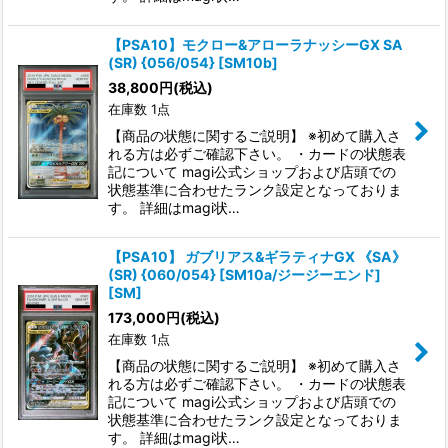
【PSA10】モクロー&アローラナッシーGX SA
(SR) {056/054} [SM10b]
38,800
円
(税込)
在庫数 1点
【商品の状態に関するご説明】 ※初めて購入さ
れる方は必ずご確認下さい。 ・カードの状態表
記について magi公式ショップおよび店頭での
状態基準に合わせたランク設定となっておりま
す。 詳細はmagi状…
【PSA10】 ガブリアス&ギラティナGX 《SA》
(SR) {060/054} [SM10a/ジージーエンド]
[SM]
173,000
円
(税込)
在庫数 1点
【商品の状態に関するご説明】 ※初めて購入さ
れる方は必ずご確認下さい。 ・カードの状態表
記について magi公式ショップおよび店頭での
状態基準に合わせたランク設定となっておりま
す。 詳細はmagi状…