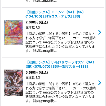
す。 詳細はmagi状…
【状態ランクA】ロトムV 《SA》 (SR)
{104/100} [S11/ロストアビス] [SS]
2,680
円
(税込)
在庫数 1点
【商品の状態に関するご説明】 ※初めて購入さ
れる方は必ずご確認下さい。 ・カードの状態表
記について magi公式ショップおよび店頭での
状態基準に合わせたランク設定となっておりま
す。 詳細はmagi状…
【状態ランクA】いちげきウーラオスV 《SA》
(SR) {075/070} [S5I/一撃マスター] [SS]
5,680
円
(税込)
在庫数 1点
【商品の状態に関するご説明】 ※初めて購入さ
れる方は必ずご確認下さい。 ・カードの状態表
記について magi公式ショップおよび店頭での
状態基準に合わせたランク設定となっておりま
す。 詳細はmagi状…