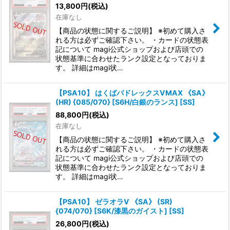
13,800
円
(税込)
在庫なし
【商品の状態に関するご説明】 ※初めて購入さ
れる方は必ずご確認下さい。 ・カードの状態表
記について magi公式ショップおよび店頭での
状態基準に合わせたランク設定となっておりま
す。 詳細はmagi状…
【PSA10】 はくばバドレックスVMAX 《SA》
(HR) {085/070} [S6H/白銀のランス] [SS]
88,800
円
(税込)
在庫なし
【商品の状態に関するご説明】 ※初めて購入さ
れる方は必ずご確認下さい。 ・カードの状態表
記について magi公式ショップおよび店頭での
状態基準に合わせたランク設定となっておりま
す。 詳細はmagi状…
【PSA10】 ゼラオラV 《SA》 (SR)
{074/070} [S6K/漆黒のガイスト] [SS]
26,800
円
(税込)