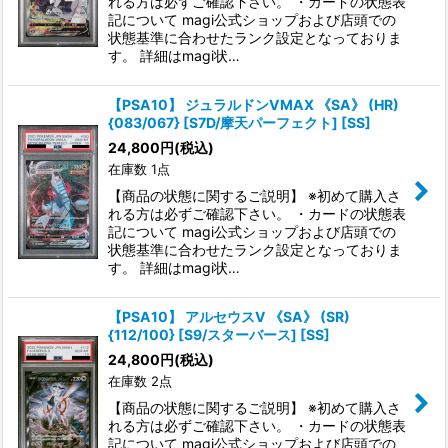
れる方は必ずご確認下さい。 ・カードの状態表
記について magi公式ショップおよび店頭での
状態基準に合わせたランク設定となっておりま
す。 詳細はmagi状…
【PSA10】 ジュラルドンVMAX 《SA》 (HR)
{083/067} [S7D/摩天パーフェクト] [SS]
24,800
円
(税込)
在庫数 1点
【商品の状態に関するご説明】 ※初めて購入さ
れる方は必ずご確認下さい。 ・カードの状態表
記について magi公式ショップおよび店頭での
状態基準に合わせたランク設定となっておりま
す。 詳細はmagi状…
【PSA10】 アルセウスV 《SA》 (SR)
{112/100} [S9/スターバース] [SS]
24,800
円
(税込)
在庫数 2点
【商品の状態に関するご説明】 ※初めて購入さ
れる方は必ずご確認下さい。 ・カードの状態表
記について magi公式ショップおよび店頭での