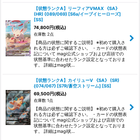
【状態ランクA】リーフィアVMAX 《SA》
(HR) {089/069} [S6a/イーブイヒーローズ]
[SS]
74,800
円
(税込)
在庫数 2点
【商品の状態に関するご説明】 ※初めて購入さ
れる方は必ずご確認下さい。 ・カードの状態表
記について magi公式ショップおよび店頭での
状態基準に合わせたランク設定となっておりま
す。 詳細はmagi状…
【状態ランクA】カイリューV 《SA》 (SR)
{074/067} [S7R/蒼空ストリーム] [SS]
69,500
円
(税込)
在庫数 1点
【商品の状態に関するご説明】 ※初めて購入さ
れる方は必ずご確認下さい。 ・カードの状態表
記について magi公式ショップおよび店頭での
状態基準に合わせたランク設定となっておりま
す。 詳細はmagi状…