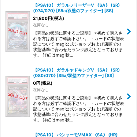
【PSA10】 ガラルフリーザーV 《SA》 (SR)
{074/070} [S5a/双璧のファイター] [SS]
21,800
円
(税込)
在庫なし
【商品の状態に関するご説明】 ※初めて購入さ
れる方は必ずご確認下さい。 ・カードの状態表
記について magi公式ショップおよび店頭での
状態基準に合わせたランク設定となっておりま
す。 詳細はmagi状…
【PSA10】 ガラルヤドキングV 《SA》 (SR)
{080/070} [S5a/双璧のファイター] [SS]
0
円
(税込)
在庫なし
【商品の状態に関するご説明】 ※初めて購入さ
れる方は必ずご確認下さい。 ・カードの状態表
記について magi公式ショップおよび店頭での
状態基準に合わせたランク設定となっておりま
す。 詳細はmagi状…
【PSA10】 バシャーモVMAX 《SA》 (HR)