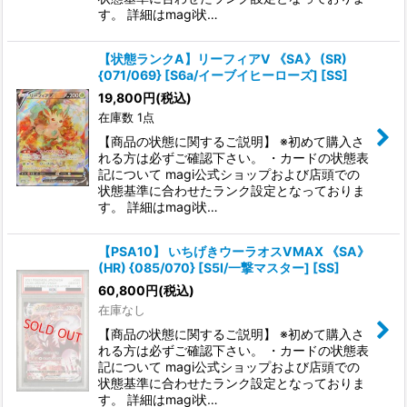
す。 詳細はmagi状…
【状態ランクA】リーフィアV 《SA》 (SR)
{071/069} [S6a/イーブイヒーローズ] [SS]
19,800
円
(税込)
在庫数 1点
【商品の状態に関するご説明】 ※初めて購入さ
れる方は必ずご確認下さい。 ・カードの状態表
記について magi公式ショップおよび店頭での
状態基準に合わせたランク設定となっておりま
す。 詳細はmagi状…
【PSA10】 いちげきウーラオスVMAX 《SA》
(HR) {085/070} [S5I/一撃マスター] [SS]
60,800
円
(税込)
在庫なし
【商品の状態に関するご説明】 ※初めて購入さ
れる方は必ずご確認下さい。 ・カードの状態表
記について magi公式ショップおよび店頭での
状態基準に合わせたランク設定となっておりま
す。 詳細はmagi状…