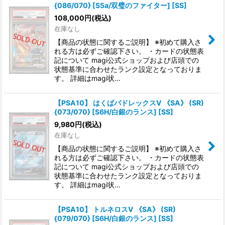
{086/070} [S5a/双璧のファイター] [SS]
108,000
円
(税込)
在庫なし
【商品の状態に関するご説明】 ※初めて購入さ
れる方は必ずご確認下さい。 ・カードの状態表
記について magi公式ショップおよび店頭での
状態基準に合わせたランク設定となっておりま
す。 詳細はmagi状…
【PSA10】 はくばバドレックスV 《SA》 (SR)
{073/070} [S6H/白銀のランス] [SS]
9,980
円
(税込)
在庫なし
【商品の状態に関するご説明】 ※初めて購入さ
れる方は必ずご確認下さい。 ・カードの状態表
記について magi公式ショップおよび店頭での
状態基準に合わせたランク設定となっておりま
す。 詳細はmagi状…
【PSA10】 トルネロスV 《SA》 (SR)
{079/070} [S6H/白銀のランス] [SS]