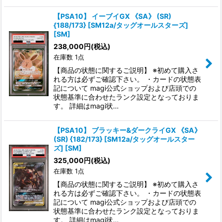
【PSA10】 イーブイGX 《SA》 (SR)
{188/173} [SM12a/タッグオールスターズ]
[SM]
238,000
円
(税込)
在庫数 1点
【商品の状態に関するご説明】 ※初めて購入さ
れる方は必ずご確認下さい。 ・カードの状態表
記について magi公式ショップおよび店頭での
状態基準に合わせたランク設定となっておりま
す。 詳細はmagi状…
【PSA10】 ブラッキー&ダークライGX 《SA》
(SR) {182/173} [SM12a/タッグオールスター
ズ] [SM]
325,000
円
(税込)
在庫数 1点
【商品の状態に関するご説明】 ※初めて購入さ
れる方は必ずご確認下さい。 ・カードの状態表
記について magi公式ショップおよび店頭での
状態基準に合わせたランク設定となっておりま
す。 詳細はmagi状…