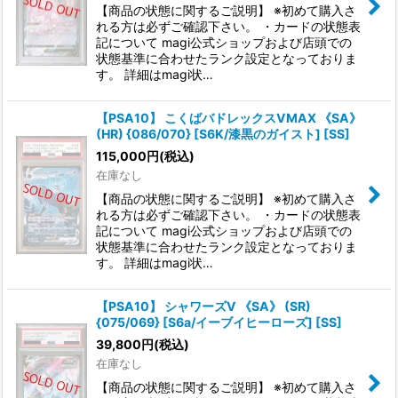
【商品の状態に関するご説明】 ※初めて購入さ
れる方は必ずご確認下さい。 ・カードの状態表
記について magi公式ショップおよび店頭での
状態基準に合わせたランク設定となっておりま
す。 詳細はmagi状…
【PSA10】 こくばバドレックスVMAX 《SA》
(HR) {086/070} [S6K/漆黒のガイスト] [SS]
115,000
円
(税込)
在庫なし
【商品の状態に関するご説明】 ※初めて購入さ
れる方は必ずご確認下さい。 ・カードの状態表
記について magi公式ショップおよび店頭での
状態基準に合わせたランク設定となっておりま
す。 詳細はmagi状…
【PSA10】 シャワーズV 《SA》 (SR)
{075/069} [S6a/イーブイヒーローズ] [SS]
39,800
円
(税込)
在庫なし
【商品の状態に関するご説明】 ※初めて購入さ