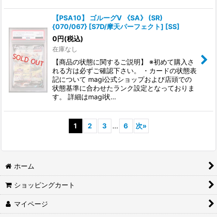
【PSA10】 ゴルーグV 《SA》 (SR)
{070/067} [S7D/摩天パーフェクト] [SS]
0
円
(税込)
在庫なし
【商品の状態に関するご説明】 ※初めて購入さ
れる方は必ずご確認下さい。 ・カードの状態表
記について magi公式ショップおよび店頭での
状態基準に合わせたランク設定となっておりま
す。 詳細はmagi状…
1
2
3
...
6
次
»
ホーム
ショッピングカート
マイページ