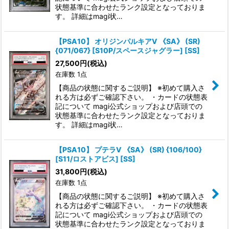
状態基準に合わせたランク設定となっておりま
す。 詳細はmagi状…
【PSA10】 オリジンパルキアV 《SA》 (SR)
{071/067} [S10P/スペースジャグラー] [SS]
27,500
円
(税込)
在庫数 1点
【商品の状態に関するご説明】 ※初めて購入さ
れる方は必ずご確認下さい。 ・カードの状態表
記について magi公式ショップおよび店頭での
状態基準に合わせたランク設定となっておりま
す。 詳細はmagi状…
【PSA10】 プテラV 《SA》 (SR) {106/100}
[S11/ロストアビス] [SS]
31,800
円
(税込)
在庫数 1点
【商品の状態に関するご説明】 ※初めて購入さ
れる方は必ずご確認下さい。 ・カードの状態表
記について magi公式ショップおよび店頭での
状態基準に合わせたランク設定となっておりま