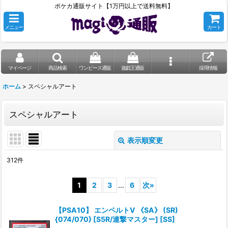
ポケカ通販サイト【1万円以上で送料無料】
メニュー
カート
マイページ
商品検索
ワンピース通販
遊戯王通販
採用情報
ホーム
>
スペシャルアート
スペシャルアート
表示順変更
閉じる
312
件
表示数
:
1
2
3
...
6
次
»
在庫あり
【PSA10】 エンペルトV 《SA》 (SR)
並び順
:
{074/070} [S5R/連撃マスター] [SS]