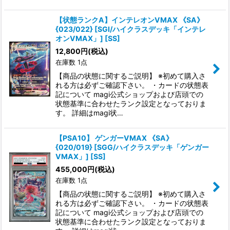
【状態ランクA】インテレオンVMAX 《SA》
{023/022} [SGI/ハイクラスデッキ「インテレ
オンVMAX」] [SS]
12,800
円
(税込)
在庫数 1点
【商品の状態に関するご説明】 ※初めて購入さ
れる方は必ずご確認下さい。 ・カードの状態表
記について magi公式ショップおよび店頭での
状態基準に合わせたランク設定となっておりま
す。 詳細はmagi状…
【PSA10】 ゲンガーVMAX 《SA》
{020/019} [SGG/ハイクラスデッキ「ゲンガー
VMAX」] [SS]
455,000
円
(税込)
在庫数 1点
【商品の状態に関するご説明】 ※初めて購入さ
れる方は必ずご確認下さい。 ・カードの状態表
記について magi公式ショップおよび店頭での
状態基準に合わせたランク設定となっておりま