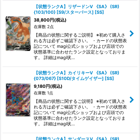
【状態ランクA】リザードンV 《SA》 (SR)
{103/100} [S9/スターバース] [SS]
38,800
円
(税込)
在庫数 2点
【商品の状態に関するご説明】 ※初めて購入さ
れる方は必ずご確認下さい。 ・カードの状態表
記について magi公式ショップおよび店頭での
状態基準に合わせたランク設定となっておりま
す。 詳細はmagi状…
【状態ランクA】カイリキーV 《SA》 (SR)
{073/067} [S10D/タイムゲイザー] [SS]
9,180
円
(税込)
在庫数 1点
【商品の状態に関するご説明】 ※初めて購入さ
れる方は必ずご確認下さい。 ・カードの状態表
記について magi公式ショップおよび店頭での
状態基準に合わせたランク設定となっておりま
す。 詳細はmagi状…
【状態ランクA】サンダースV 《SA》 (SR)