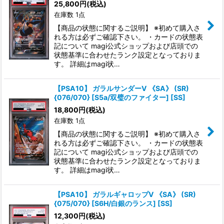
25,800
円
(税込)
在庫数 1点
絞り込む
【商品の状態に関するご説明】 ※初めて購入さ
れる方は必ずご確認下さい。 ・カードの状態表
記について magi公式ショップおよび店頭での
状態基準に合わせたランク設定となっておりま
す。 詳細はmagi状…
【PSA10】 ガラルサンダーV 《SA》 (SR)
{076/070} [S5a/双璧のファイター] [SS]
18,800
円
(税込)
在庫数 1点
【商品の状態に関するご説明】 ※初めて購入さ
れる方は必ずご確認下さい。 ・カードの状態表
記について magi公式ショップおよび店頭での
状態基準に合わせたランク設定となっておりま
す。 詳細はmagi状…
【PSA10】 ガラルギャロップV 《SA》 (SR)
{075/070} [S6H/白銀のランス] [SS]
12,300
円
(税込)