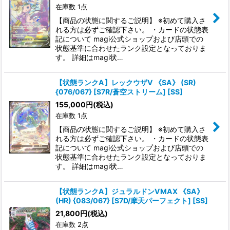
在庫数 1点
【商品の状態に関するご説明】 ※初めて購入さ
れる方は必ずご確認下さい。 ・カードの状態表
記について magi公式ショップおよび店頭での
状態基準に合わせたランク設定となっておりま
す。 詳細はmagi状…
【状態ランクA】レックウザV 《SA》 (SR)
{076/067} [S7R/蒼空ストリーム] [SS]
155,000
円
(税込)
在庫数 1点
【商品の状態に関するご説明】 ※初めて購入さ
れる方は必ずご確認下さい。 ・カードの状態表
記について magi公式ショップおよび店頭での
状態基準に合わせたランク設定となっておりま
す。 詳細はmagi状…
【状態ランクA】ジュラルドンVMAX 《SA》
(HR) {083/067} [S7D/摩天パーフェクト] [SS]
21,800
円
(税込)
在庫数 2点