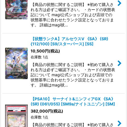
【商品の状態に関するご説明】 ※初めて購入さ
れる方は必ずご確認下さい。 ・カードの状態表
記について magi公式ショップおよび店頭での
状態基準に合わせたランク設定となっておりま
す。 詳細はmagi状…
【状態ランクA】アルセウスV 《SA》 (SR)
{112/100} [S9/スターバース] [SS]
10,500
円
(税込)
在庫数 1点
【商品の状態に関するご説明】 ※初めて購入さ
れる方は必ずご確認下さい。 ・カードの状態表
記について magi公式ショップおよび店頭での
状態基準に合わせたランク設定となっておりま
す。 詳細はmagi状…
【PSA10】 サーナイト&ニンフィアGX 《SA》
(SR) {061/055} [SM9a/ナイトユニゾン] [SM]
382,000
円
(税込)
在庫数 1点
【商品の状態に関するご説明】 ※初めて購入さ