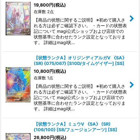
19,800
円
(税込)
在庫数 2点
【商品の状態に関するご説明】 ※初めて購入さ
れる方は必ずご確認下さい。 ・カードの状態表
記について magi公式ショップおよび店頭での
状態基準に合わせたランク設定となっておりま
す。 詳細はmagi状…
【状態ランクA】オリジンディアルガV 《SA》
(SR) {075/067} [S10D/タイムゲイザー] [SS]
10,800
円
(税込)
在庫数 1点
【商品の状態に関するご説明】 ※初めて購入さ
れる方は必ずご確認下さい。 ・カードの状態表
記について magi公式ショップおよび店頭での
状態基準に合わせたランク設定となっておりま
す。 詳細はmagi状…
【状態ランクA】ミュウV 《SA》 (SR)
{106/100} [S8/フュージョンアーツ] [SS]
26,800
円
(税込)