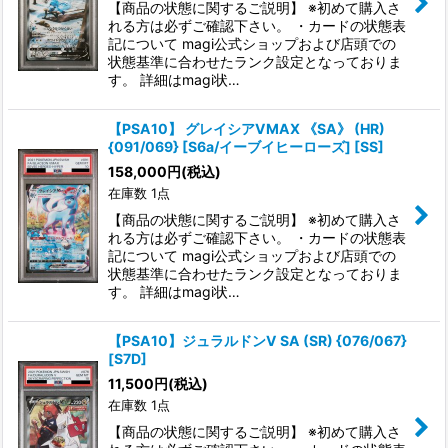
【商品の状態に関するご説明】 ※初めて購入さ
れる方は必ずご確認下さい。 ・カードの状態表
記について magi公式ショップおよび店頭での
状態基準に合わせたランク設定となっておりま
す。 詳細はmagi状…
【PSA10】 グレイシアVMAX 《SA》 (HR)
{091/069} [S6a/イーブイヒーローズ] [SS]
158,000
円
(税込)
在庫数 1点
【商品の状態に関するご説明】 ※初めて購入さ
れる方は必ずご確認下さい。 ・カードの状態表
記について magi公式ショップおよび店頭での
状態基準に合わせたランク設定となっておりま
す。 詳細はmagi状…
【PSA10】ジュラルドンV SA (SR) {076/067}
[S7D]
11,500
円
(税込)
在庫数 1点
【商品の状態に関するご説明】 ※初めて購入さ