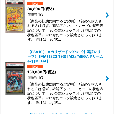
86,800
円
(税込)
在庫数 1点
【商品の状態に関するご説明】 ※初めて購入さ
れる方は必ずご確認下さい。 ・カードの状態表
記について magi公式ショップおよび店頭での
状態基準に合わせたランク設定となっておりま
す。 詳細はmagi状…
【PSA10】 メガリザードンXex 《中国語レリ
ーフ》 (MA) {223/193} [M2a/MEGAドリーム
ex] [MEGA]
158,000
円
(税込)
在庫数 1点
【商品の状態に関するご説明】 ※初めて購入さ
れる方は必ずご確認下さい。 ・カードの状態表
記について magi公式ショップおよび店頭での
状態基準に合わせたランク設定となっておりま
す。 詳細はmagi状…