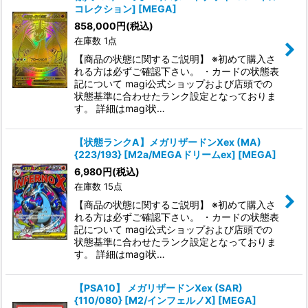
コレクション] [MEGA]
858,000
円
(税込)
在庫数 1点
【商品の状態に関するご説明】 ※初めて購入さ
れる方は必ずご確認下さい。 ・カードの状態表
記について magi公式ショップおよび店頭での
状態基準に合わせたランク設定となっておりま
す。 詳細はmagi状…
【状態ランクA】メガリザードンXex (MA)
{223/193} [M2a/MEGAドリームex] [MEGA]
6,980
円
(税込)
在庫数 15点
【商品の状態に関するご説明】 ※初めて購入さ
れる方は必ずご確認下さい。 ・カードの状態表
記について magi公式ショップおよび店頭での
状態基準に合わせたランク設定となっておりま
す。 詳細はmagi状…
【PSA10】 メガリザードンXex (SAR)
{110/080} [M2/インフェルノX] [MEGA]