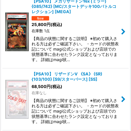
【PSA10】 メガリザードンYex (ミラー)
{085/742} [MC/スタートデッキ100バトルコ
レクション] [MEGA]
25,800
円
(税込)
在庫数 1点
【商品の状態に関するご説明】 ※初めて購入さ
れる方は必ずご確認下さい。 ・カードの状態表
記について magi公式ショップおよび店頭での
状態基準に合わせたランク設定となっておりま
す。 詳細はmagi状…
【PSA10】 リザードンV 《SA》 (SR)
{103/100} [S9/スターバース] [SS]
68,500
円
(税込)
在庫なし
【商品の状態に関するご説明】 ※初めて購入さ
れる方は必ずご確認下さい。 ・カードの状態表
記について magi公式ショップおよび店頭での
状態基準に合わせたランク設定となっておりま
す。 詳細はmagi状…