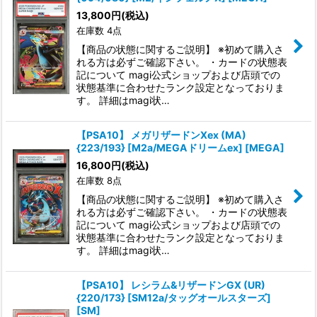
13,800
円
(税込)
在庫数 4点
【商品の状態に関するご説明】 ※初めて購入さ
れる方は必ずご確認下さい。 ・カードの状態表
記について magi公式ショップおよび店頭での
状態基準に合わせたランク設定となっておりま
す。 詳細はmagi状…
【PSA10】 メガリザードンXex (MA)
{223/193} [M2a/MEGAドリームex] [MEGA]
16,800
円
(税込)
在庫数 8点
【商品の状態に関するご説明】 ※初めて購入さ
れる方は必ずご確認下さい。 ・カードの状態表
記について magi公式ショップおよび店頭での
状態基準に合わせたランク設定となっておりま
す。 詳細はmagi状…
【PSA10】 レシラム&リザードンGX (UR)
{220/173} [SM12a/タッグオールスターズ]
[SM]