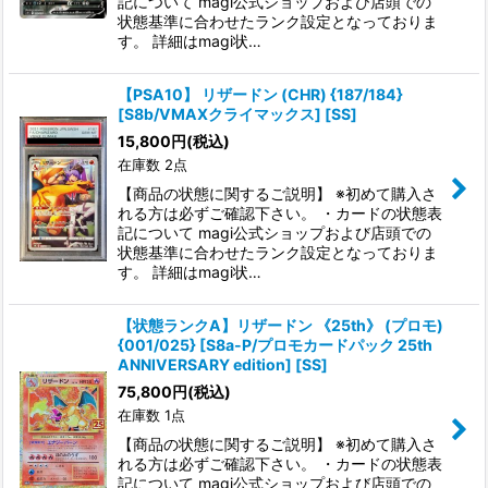
記について magi公式ショップおよび店頭での
状態基準に合わせたランク設定となっておりま
す。 詳細はmagi状…
【PSA10】 リザードン (CHR) {187/184}
[S8b/VMAXクライマックス] [SS]
15,800
円
(税込)
在庫数 2点
【商品の状態に関するご説明】 ※初めて購入さ
れる方は必ずご確認下さい。 ・カードの状態表
記について magi公式ショップおよび店頭での
状態基準に合わせたランク設定となっておりま
す。 詳細はmagi状…
【状態ランクA】リザードン 《25th》 (プロモ)
{001/025} [S8a-P/プロモカードパック 25th
ANNIVERSARY edition] [SS]
75,800
円
(税込)
在庫数 1点
【商品の状態に関するご説明】 ※初めて購入さ
れる方は必ずご確認下さい。 ・カードの状態表
記について magi公式ショップおよび店頭での