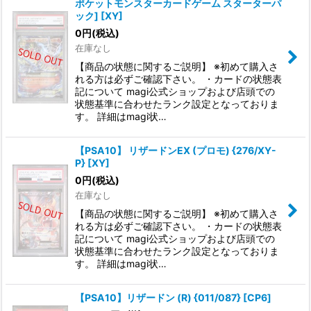
ポケットモンスターカードゲーム スターターパ
ック] [XY]
0
円
(税込)
在庫なし
【商品の状態に関するご説明】 ※初めて購入さ
れる方は必ずご確認下さい。 ・カードの状態表
記について magi公式ショップおよび店頭での
状態基準に合わせたランク設定となっておりま
す。 詳細はmagi状…
【PSA10】 リザードンEX (プロモ) {276/XY-
P} [XY]
0
円
(税込)
在庫なし
【商品の状態に関するご説明】 ※初めて購入さ
れる方は必ずご確認下さい。 ・カードの状態表
記について magi公式ショップおよび店頭での
状態基準に合わせたランク設定となっておりま
す。 詳細はmagi状…
【PSA10】リザードン (R) {011/087} [CP6]