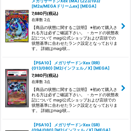
メガリザードンXex (MA) {223/193}
[M2a/MEGAドリームex] [MEGA]
7,680
円
(税込)
在庫数 2点
【商品の状態に関するご説明】 ※初めて購入さ
れる方は必ずご確認下さい。 ・カードの状態表
記について magi公式ショップおよび店頭での
状態基準に合わせたランク設定となっておりま
す。 詳細はmagi状…
【PSA10】 メガリザードンXex (RR)
{013/080} [M2/インフェルノX] [MEGA]
7,980
円
(税込)
在庫数 3点
【商品の状態に関するご説明】 ※初めて購入さ
れる方は必ずご確認下さい。 ・カードの状態表
記について magi公式ショップおよび店頭での
状態基準に合わせたランク設定となっておりま
す。 詳細はmagi状…
【PSA10】 メガリザードンXex (SR)
{094/080} [M2/インフェルノX] [MEGA]