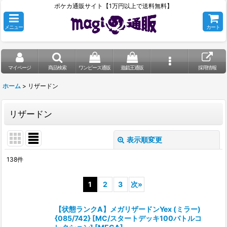
ポケカ通販サイト【1万円以上で送料無料】
メニュー
カート
マイページ
商品検索
ワンピース通販
遊戯王通販
採用情報
ホーム
>
リザードン
リザードン
表示順変更
閉じる
138
件
表示数
:
1
2
3
次
»
在庫あり
【状態ランクA】メガリザードンYex (ミラー)
並び順
:
{085/742} [MC/スタートデッキ100バトルコ