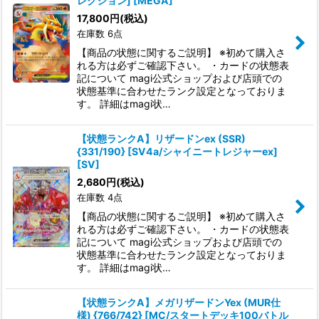
レクション] [MEGA]
17,800
円
(税込)
絞り込む
在庫数 6点
【商品の状態に関するご説明】 ※初めて購入さ
れる方は必ずご確認下さい。 ・カードの状態表
記について magi公式ショップおよび店頭での
状態基準に合わせたランク設定となっておりま
す。 詳細はmagi状…
【状態ランクA】リザードンex (SSR)
{331/190} [SV4a/シャイニートレジャーex]
[SV]
2,680
円
(税込)
在庫数 4点
【商品の状態に関するご説明】 ※初めて購入さ
れる方は必ずご確認下さい。 ・カードの状態表
記について magi公式ショップおよび店頭での
状態基準に合わせたランク設定となっておりま
す。 詳細はmagi状…
【状態ランクA】メガリザードンYex (MUR仕
様) {766/742} [MC/スタートデッキ100バトル