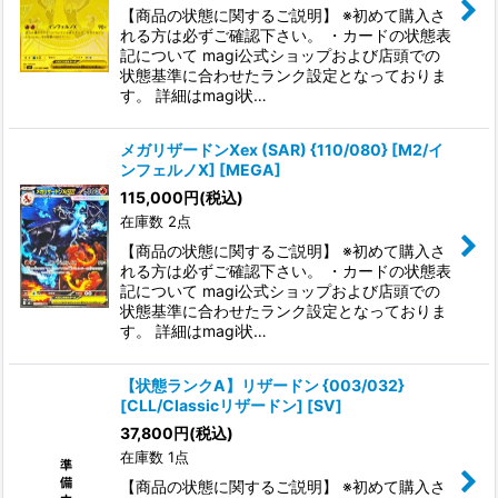
【商品の状態に関するご説明】 ※初めて購入さ
れる方は必ずご確認下さい。 ・カードの状態表
記について magi公式ショップおよび店頭での
状態基準に合わせたランク設定となっておりま
す。 詳細はmagi状…
メガリザードンXex (SAR) {110/080} [M2/イ
ンフェルノX] [MEGA]
115,000
円
(税込)
在庫数 2点
【商品の状態に関するご説明】 ※初めて購入さ
れる方は必ずご確認下さい。 ・カードの状態表
記について magi公式ショップおよび店頭での
状態基準に合わせたランク設定となっておりま
す。 詳細はmagi状…
【状態ランクA】リザードン {003/032}
[CLL/Classicリザードン] [SV]
37,800
円
(税込)
在庫数 1点
【商品の状態に関するご説明】 ※初めて購入さ