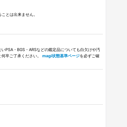
択することは出来ません。
PSA・BGS・ARSなどの鑑定品についても白欠けや汚
と何卒ご了承ください。
magi状態基準ページ
を必ずご確