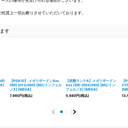
、ケースの傷等が見受けられる場合がございます。
の性質上一切お断りさせていただいております。
ます
R)
【PSA10】 メガリザードンXex
【状態ランクA】メガリザードン
【P
X]
(RR) {013/080} [M2/インフェル
Xex (SR) {094/080} [M2/イン
{1
ノX] [MEGA]
フェルノX] [MEGA]
[M
7,980
円
(税込)
5,680
円
(税込)
13,