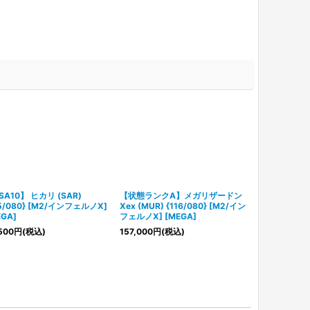
SA10】 ヒカリ (SAR)
【状態ランクA】メガリザードン
【PSA10】 ル
15/080} [M2/インフェルノX]
Xex (MUR) {116/080} [M2/イン
{081/080}
EGA]
フェルノX] [MEGA]
[MEGA]
500
円
(税込)
157,000
円
(税込)
6,580
円
(税込