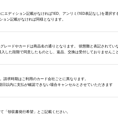
タイトルにエディション記載がなければ1ED、アンリミ(1ED表記なし)を選
ィション記載がなければ同様となります。
レードやカードは商品名の通りとなります。 状態難と表記されていない
購入した段階で同意したものとし、返品、交換は受付しておりませんこ
。請求時期はご利用のカード会社ごとに異なります。
期日以内に支払が確認できない場合キャンセルとさせていただきます
にて「領収書発行希望」とご記載ください。