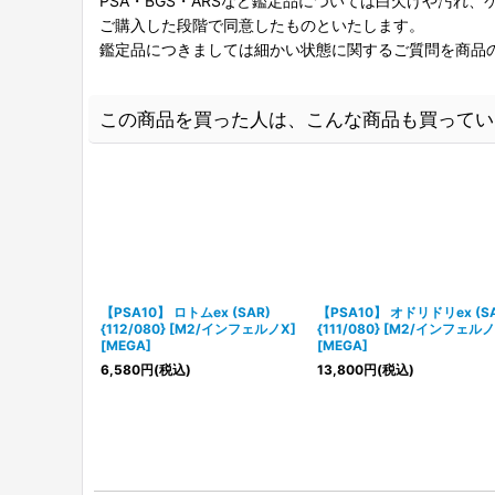
PSA・BGS・ARSなど鑑定品については白欠けや汚れ
ご購入した段階で同意したものといたします。
鑑定品につきましては細かい状態に関するご質問を商品
この商品を買った人は、こんな商品も買ってい
【PSA10】 ロトムex (SAR)
【PSA10】 オドリドリex (SA
{112/080} [M2/インフェルノX]
{111/080} [M2/インフェルノ
[MEGA]
[MEGA]
6,580
円
(税込)
13,800
円
(税込)