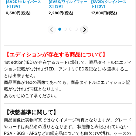
[SV2D/クレイバース
[SV5K/ワイルドフォー
[SV2D/クレイバース
ト] [SV]
ス] [SV]
ト] [SV]
ト
6,580
円
(税込)
2,280
円
(税込)
17,800
円
(税込)
【エディションが存在する商品について】
1st edtion(1ED)が存在するカードに関して、商品タイトルにエディ
ション記載がなければ1ED、アンリミ(1ED表記なし)を選択するこ
とは出来ません。
商品画像が1edの画像であっても、商品タイトルにエディション記
載がなければ同様となります。
あらかじめご了承ください。
【状態基準に関して】
商品画像は実物写真ではなくイメージ写真となりますが、グレード
やカードは商品名の通りとなります。 状態難と表記されていない
PSA・BGS・ARSなどの鑑定品についても白欠けや汚れ、ケースの