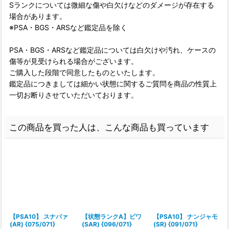
Sランクについては微細な傷や白欠けなどのダメージが存在する
場合があります。
※PSA・BGS・ARSなど鑑定品を除く
PSA・BGS・ARSなど鑑定品については白欠けや汚れ、ケースの
傷等が見受けられる場合がございます。
ご購入した段階で同意したものといたします。
鑑定品につきましては細かい状態に関するご質問を商品の性質上
一切お断りさせていただいております。
この商品を買った人は、こんな商品も買っています
【PSA10】 スナバァ
【状態ランクA】ビワ
【PSA10】 ナンジャモ
(AR) {075/071}
(SAR) {096/071}
(SR) {091/071}
(