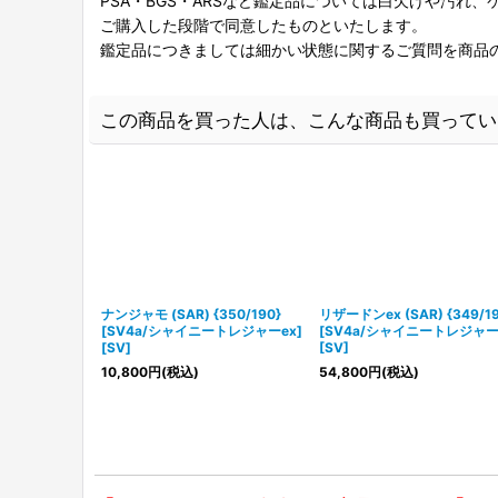
PSA・BGS・ARSなど鑑定品については白欠けや汚れ
ご購入した段階で同意したものといたします。
鑑定品につきましては細かい状態に関するご質問を商品
この商品を買った人は、こんな商品も買ってい
ナンジャモ (SAR) {350/190}
リザードンex (SAR) {349/19
[SV4a/シャイニートレジャーex]
[SV4a/シャイニートレジャー
[SV]
[SV]
10,800
円
(税込)
54,800
円
(税込)