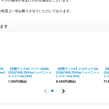
、ケースの傷等が見受けられる場合がございます。
の性質上一切お断りさせていただいております。
ます
0}
【状態ランクA】ペパー (SAR)
【状態ランクA】ピカチュウ (S)
【状
ex]
{353/190} [SV4a/シャイニート
{236/190} [SV4a/シャイニート
{3
レジャーex] [SV]
レジャーex] [SV]
レジ
1,180
円
(税込)
8,580
円
(税込)
77,