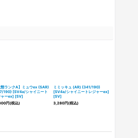
態ランクA】ミュウex (SAR)
ミミッキュ (AR) {341/190}
【状態ランクA】
47/190} [SV4a/シャイニート
[SV4a/シャイニートレジャーex]
{327/190}
ャーex] [SV]
[SV]
レジャーex] [
800
円
(税込)
3,280
円
(税込)
3,780
円
(税込