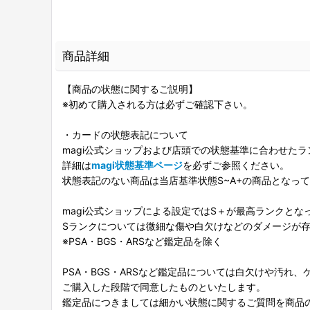
商品詳細
【商品の状態に関するご説明】
※初めて購入される方は必ずご確認下さい。
・カードの状態表記について
magi公式ショップおよび店頭での状態基準に合わせた
詳細は
magi状態基準ページ
を必ずご参照ください。
状態表記のない商品は当店基準状態S~A+の商品となっ
magi公式ショップによる設定ではS＋が最高ランクとな
Sランクについては微細な傷や白欠けなどのダメージが
※PSA・BGS・ARSなど鑑定品を除く
PSA・BGS・ARSなど鑑定品については白欠けや汚れ
ご購入した段階で同意したものといたします。
鑑定品につきましては細かい状態に関するご質問を商品