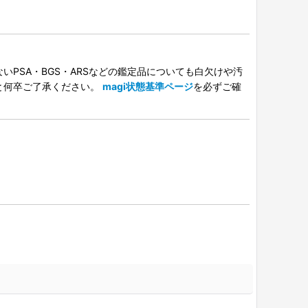
PSA・BGS・ARSなどの鑑定品についても白欠けや汚
と何卒ご了承ください。
magi状態基準ページ
を必ずご確