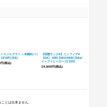
ペースジャグラー ＜未開封パッ
【状態ランクA】ニンフィアV
【状態ランク
[S10P] [SS]
《SA》 (SR) {083/069} [S6a/
《SA》 (SR) {
イーブイヒーローズ] [SS]
タイムゲイザー]
0
円
(税込)
24,800
円
(税込)
9,180
円
(税込)
択することは出来ません。