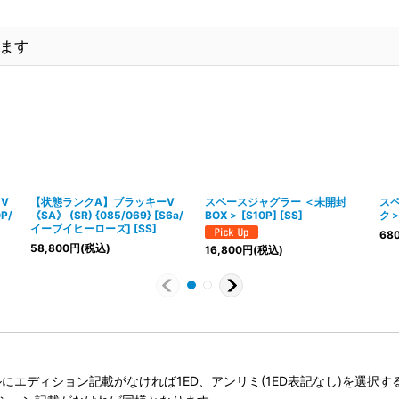
ます
V
【状態ランクA】ブラッキーV
スペースジャグラー ＜未開封
ス
0P/
《SA》 (SR) {085/069} [S6a/
BOX＞ [S10P] [SS]
ク＞ 
イーブイヒーローズ] [SS]
68
58,800
円
(税込)
16,800
円
(税込)
タイトルにエディション記載がなければ1ED、アンリミ(1ED表記なし)を選