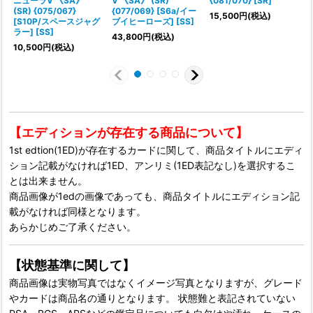
ニューラV 《SA》
V 《SA》 (SR)
{081/070} [SR]
(SR) {075/067}
{077/069} [S6a/イー
15,500
円
(税込)
[S10P/スペースジャグ
ブイヒーローズ] [SS]
ラー] [SS]
43,800
円
(税込)
10,500
円
(税込)
【エディションが存在する商品について】
1st edtion(1ED)が存在するカードに関して、商品タイトルにエディ
ション記載がなければ1ED、アンリミ(1ED表記なし)を選択するこ
とは出来ません。
商品画像が1edの画像であっても、商品タイトルにエディション記
載がなければ同様となります。
あらかじめご了承ください。
【状態基準に関して】
商品画像は実物写真ではなくイメージ写真となりますが、グレード
やカードは商品名の通りとなります。 状態難と表記されていない