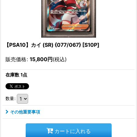
【PSA10】カイ (SR) {077/067} [S10P]
販売価格
:
15,800
円
(税込)
在庫数 1点
数量
:
その他重要事項
カートに入れる