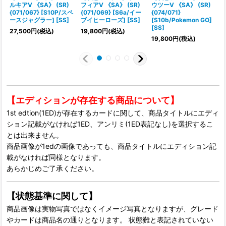
ルキアV 《SA》 (SR)
フィアV 《SA》 (SR)
ウツーV 《SA》 (SR)
(
{071/067} [S10P/スペ
{071/069} [S6a/イー
{074/071}
ースジャグラー] [SS]
ブイヒーローズ] [SS]
[S10b/Pokemon GO]
[SS]
27,500
円
(税込)
19,800
円
(税込)
19,800
円
(税込)
【エディションが存在する商品について】
1st edtion(1ED)が存在するカードに関して、商品タイトルにエディ
ション記載がなければ1ED、アンリミ(1ED表記なし)を選択するこ
とは出来ません。
商品画像が1edの画像であっても、商品タイトルにエディション記
載がなければ同様となります。
あらかじめご了承ください。
【状態基準に関して】
商品画像は実物写真ではなくイメージ写真となりますが、グレード
やカードは商品名の通りとなります。 状態難と表記されていない