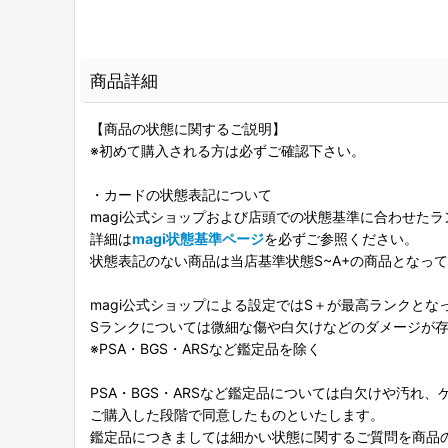
商品詳細
【商品の状態に関するご説明】
※初めて購入される方は必ずご確認下さい。
・カードの状態表記について
magi公式ショップおよび店頭での状態基準に合わせた
詳細は
magi状態基準ページ
を必ずご参照ください。
状態表記のない商品は当店基準状態S~A+の商品となっ
magi公式ショップによる設定ではS＋が最高ランクとな
Sランクについては微細な傷や白欠けなどのダメージが
※PSA・BGS・ARSなど鑑定品を除く
PSA・BGS・ARSなど鑑定品については白欠けや汚れ
ご購入した段階で同意したものといたします。
鑑定品につきましては細かい状態に関するご質問を商品