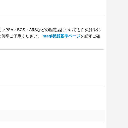
PSA・BGS・ARSなどの鑑定品についても白欠けや汚
と何卒ご了承ください。
magi状態基準ページ
を必ずご確