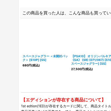
この商品を買った人は、こんな商品も買ってい
スペースジャグラー ＜未開封パッ
【PSA10】 オリジンパルキア
ク＞ [S10P] [SS]
《SA》 (SR) {071/067} [S1
スペースジャグラー] [SS]
680
円
(税込)
27,500
円
(税込)
【エディションが存在する商品について】
1st edtion(1ED)が存在するカードに関して、商品