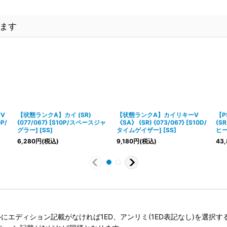
ます
V
【状態ランクA】カイ (SR)
【状態ランクA】カイリキーV
【P
0P/
{077/067} [S10P/スペースジャ
《SA》 (SR) {073/067} [S10D/
(SR
グラー] [SS]
タイムゲイザー] [SS]
ヒー
6,280
円
(税込)
9,180
円
(税込)
43,
タイトルにエディション記載がなければ1ED、アンリミ(1ED表記なし)を選