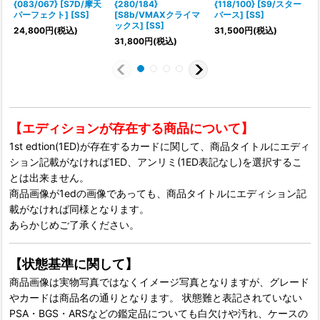
{083/067} [S7D/摩天
{280/184}
{118/100} [S9/スター
パーフェクト] [SS]
[S8b/VMAXクライマ
バース] [SS]
ツ
ックス] [SS]
24,800
円
(税込)
31,500
円
(税込)
31,800
円
(税込)
【エディションが存在する商品について】
1st edtion(1ED)が存在するカードに関して、商品タイトルにエディ
ション記載がなければ1ED、アンリミ(1ED表記なし)を選択するこ
とは出来ません。
商品画像が1edの画像であっても、商品タイトルにエディション記
載がなければ同様となります。
あらかじめご了承ください。
【状態基準に関して】
商品画像は実物写真ではなくイメージ写真となりますが、グレード
やカードは商品名の通りとなります。 状態難と表記されていない
PSA・BGS・ARSなどの鑑定品についても白欠けや汚れ、ケースの