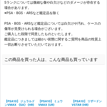
Sランクについては微細な傷や白欠けなどのダメージが存在する
場合があります。
※PSA・BGS・ARSなど鑑定品を除く
PSA・BGS・ARSなど鑑定品については白欠けや汚れ、ケースの
傷等が見受けられる場合がございます。
ご購入した段階で同意したものといたします。
鑑定品につきましては細かい状態に関するご質問を商品の性質上
一切お断りさせていただいております。
この商品を買った人は、こんな商品も買っています
【PSA10】 ジュラルド
【PSA10】 ミュウ
【PSA10】 リザードン
ンVMAX 《SA》 (HR)
VMAX (UR)
VSTAR (HR)
V