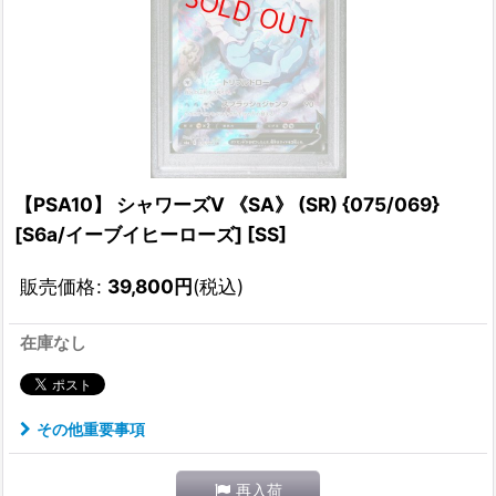
【PSA10】 シャワーズV 《SA》 (SR) {075/069}
[S6a/イーブイヒーローズ] [SS]
販売価格
:
39,800
円
(税込)
在庫なし
その他重要事項
再入荷