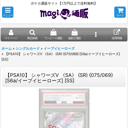
ポケカ通販サイト【1万円以上で送料無料】
メニュー
カート
マイページ
商品検索
ワンピース通販
遊戯王通販
採用情報
ホーム
>
シングルカード
>
イーブイヒーローズ
>
【PSA10】 シャワーズV 《SA》 (SR) {075/069} [S6a/イーブイヒーローズ]
[SS]
【PSA10】 シャワーズV 《SA》 (SR) {075/069}
[S6a/イーブイヒーローズ] [SS]