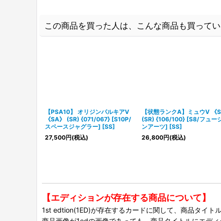
この商品を買った人は、こんな商品も買ってい
【PSA10】 オリジンパルキアV
【状態ランクA】ミュウV 《S
《SA》 (SR) {071/067} [S10P/
(SR) {106/100} [S8/フュ
スペースジャグラー] [SS]
ンアーツ] [SS]
27,500
円
(税込)
26,800
円
(税込)
【エディションが存在する商品について】
1st edtion(1ED)が存在するカードに関して、商品
商品画像が1edの画像であっても、商品タイトルにエデ