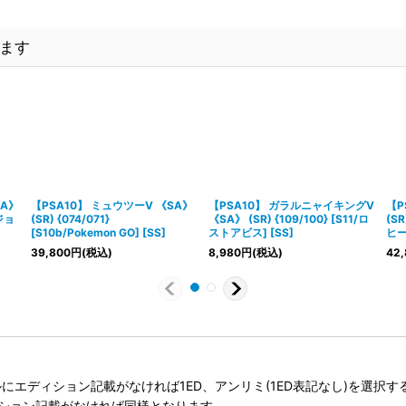
ます
A》
【PSA10】 ミュウツーV 《SA》
【PSA10】 ガラルニャイキングV
【P
ージョ
(SR) {074/071}
《SA》 (SR) {109/100} [S11/ロ
(SR
[S10b/Pokemon GO] [SS]
ストアビス] [SS]
ヒー
39,800
円
(税込)
8,980
円
(税込)
42,
タイトルにエディション記載がなければ1ED、アンリミ(1ED表記なし)を選
ィション記載がなければ同様となります。