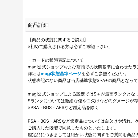
商品詳細
【商品の状態に関するご説明】
※初めて購入される方は必ずご確認下さい。
・カードの状態表記について
magi公式ショップおよび店頭での状態基準に合わせた
詳細は
magi状態基準ページ
を必ずご参照ください。
状態表記のない商品は当店基準状態S~A+の商品となっ
magi公式ショップによる設定ではS＋が最高ランクとな
Sランクについては微細な傷や白欠けなどのダメージが
※PSA・BGS・ARSなど鑑定品を除く
PSA・BGS・ARSなど鑑定品については白欠けや汚れ
ご購入した段階で同意したものといたします。
鑑定品につきましては細かい状態に関するご質問を商品