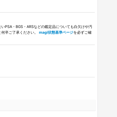
PSA・BGS・ARSなどの鑑定品についても白欠けや汚
と何卒ご了承ください。
magi状態基準ページ
を必ずご確