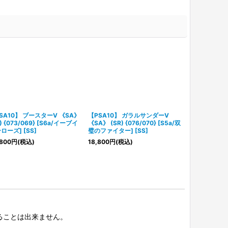
SA10】 ブースターV 《SA》
【PSA10】 ガラルサンダーV
【PSA10】 
) {073/069} [S6a/イーブイ
《SA》 (SR) {076/070} [S5a/双
(SR) {106/
ローズ] [SS]
璧のファイター] [SS]
ス] [SS]
800
円
(税込)
18,800
円
(税込)
31,800
円
(税
択することは出来ません。