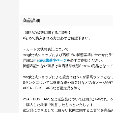
商品詳細
【商品の状態に関するご説明】
※初めて購入される方は必ずご確認下さい。
・カードの状態表記について
magi公式ショップおよび店頭での状態基準に合わせた
詳細は
magi状態基準ページ
を必ずご参照ください。
状態表記のない商品は当店基準状態S~A+の商品となっ
magi公式ショップによる設定ではS＋が最高ランクとな
Sランクについては微細な傷や白欠けなどのダメージが
※PSA・BGS・ARSなど鑑定品を除く
PSA・BGS・ARSなど鑑定品については白欠けや汚れ
ご購入した段階で同意したものといたします。
鑑定品につきましては細かい状態に関するご質問を商品