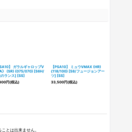
SA10】 ガラルギャロップV
【PSA10】 ミュウVMAX (HR)
【PSA10】 
》 (SR) {075/070} [S6H/
{118/100} [S8/フュージョンアー
《SA》 {020/
のランス] [SS]
ツ] [SS]
ラスデッキ「ゲ
[SS]
300
円
(税込)
33,500
円
(税込)
455,000
円
(
択することは出来ません。