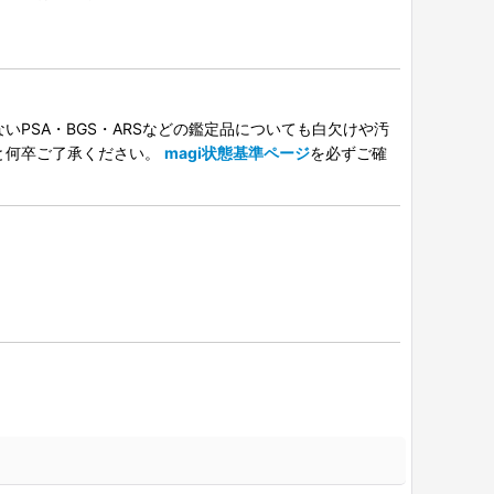
PSA・BGS・ARSなどの鑑定品についても白欠けや汚
と何卒ご了承ください。
magi状態基準ページ
を必ずご確