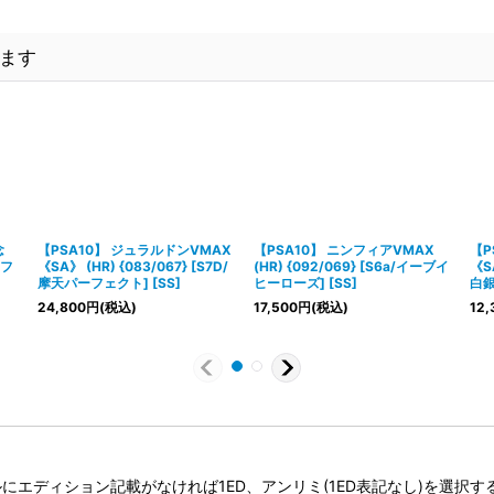
ます
念
【PSA10】 ジュラルドンVMAX
【PSA10】 ニンフィアVMAX
【P
のフ
《SA》 (HR) {083/067} [S7D/
(HR) {092/069} [S6a/イーブイ
《SA
摩天パーフェクト] [SS]
ヒーローズ] [SS]
白銀
24,800
円
(税込)
17,500
円
(税込)
12,
タイトルにエディション記載がなければ1ED、アンリミ(1ED表記なし)を選