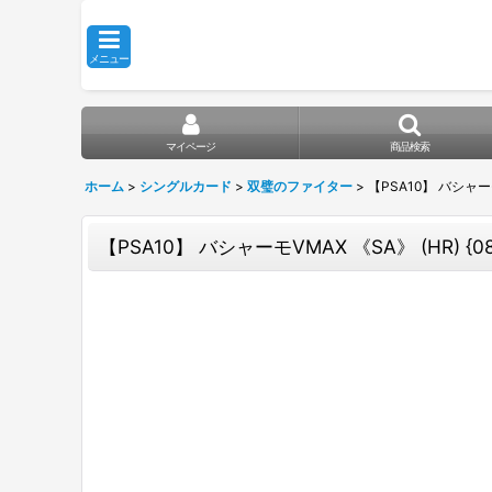
メニュー
マイページ
商品検索
ホーム
>
シングルカード
>
双璧のファイター
>
【PSA10】 バシャーモV
【PSA10】 バシャーモVMAX 《SA》 (HR) {08