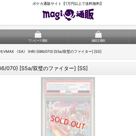
ポケカ通販サイト【1万円以上で送料無料】
ワンピース通販
遊戯王通販
MAX 《SA》 (HR) {086/070} [S5a/双璧のファイター] [SS]
6/070} [S5a/双璧のファイター] [SS]