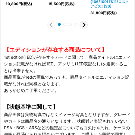
{106/100} [S11/ロスト
10,800
円
(税込)
15,500
円
(税込)
アビス] [SS]
31,800
円
(税込)
1
【エディションが存在する商品について】
1st edtion(1ED)が存在するカードに関して、商品タイトルにエディ
ション記載がなければ1ED、アンリミ(1ED表記なし)を選択するこ
とは出来ません。
商品画像が1edの画像であっても、商品タイトルにエディション記
載がなければ同様となります。
あらかじめご了承ください。
【状態基準に関して】
商品画像は実物写真ではなくイメージ写真となりますが、グレード
やカードは商品名の通りとなります。 状態難と表記されていない
PSA・BGS・ARSなどの鑑定品についても白欠けや汚れ、ケースの
傷等が見受けられる場合がございます。 ご購入した段階で同意し