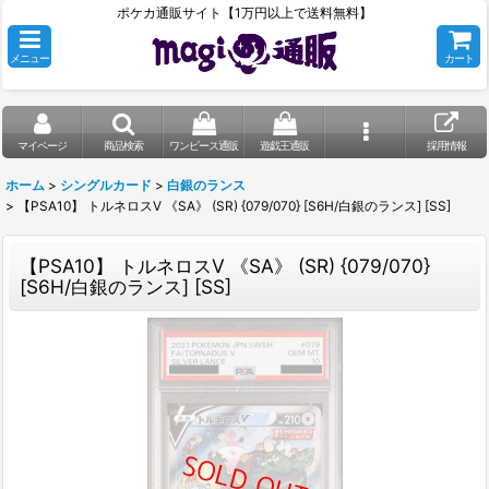
ポケカ通販サイト【1万円以上で送料無料】
メニュー
カート
マイページ
商品検索
ワンピース通販
遊戯王通販
採用情報
ホーム
>
シングルカード
>
白銀のランス
>
【PSA10】 トルネロスV 《SA》 (SR) {079/070} [S6H/白銀のランス] [SS]
【PSA10】 トルネロスV 《SA》 (SR) {079/070}
[S6H/白銀のランス] [SS]