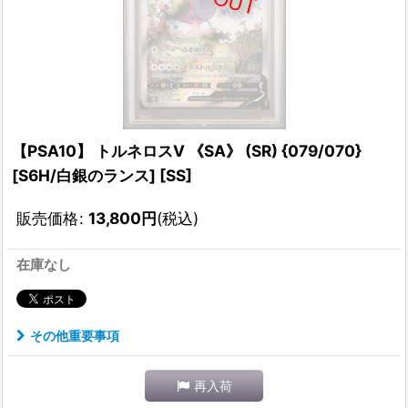
【PSA10】 トルネロスV 《SA》 (SR) {079/070}
[S6H/白銀のランス] [SS]
販売価格
:
13,800
円
(税込)
在庫なし
その他重要事項
再入荷