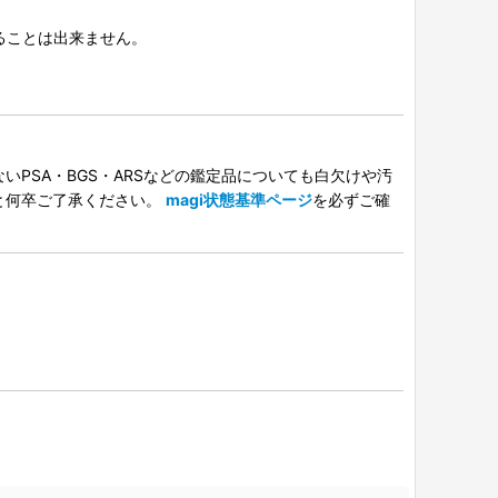
択することは出来ません。
PSA・BGS・ARSなどの鑑定品についても白欠けや汚
と何卒ご了承ください。
magi状態基準ページ
を必ずご確