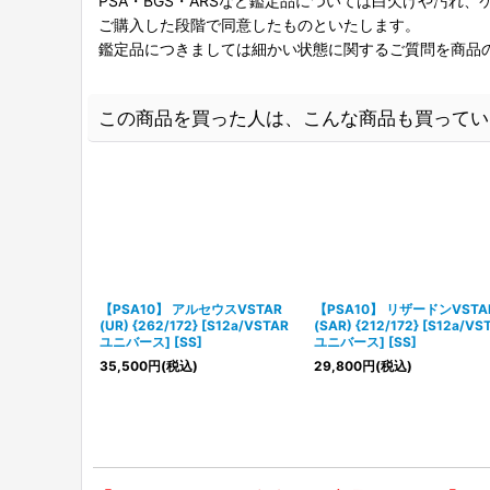
PSA・BGS・ARSなど鑑定品については白欠けや汚れ
ご購入した段階で同意したものといたします。
鑑定品につきましては細かい状態に関するご質問を商品
この商品を買った人は、こんな商品も買ってい
【PSA10】 アルセウスVSTAR
【PSA10】 リザードンVSTA
(UR) {262/172} [S12a/VSTAR
(SAR) {212/172} [S12a/VS
ユニバース] [SS]
ユニバース] [SS]
35,500
円
(税込)
29,800
円
(税込)