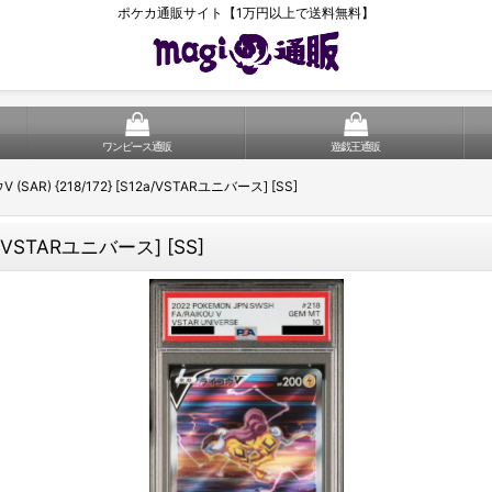
ポケカ通販サイト【1万円以上で送料無料】
ワンピース通販
遊戯王通販
(SAR) {218/172} [S12a/VSTARユニバース] [SS]
a/VSTARユニバース] [SS]