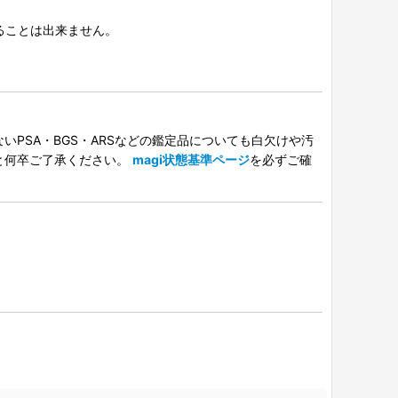
択することは出来ません。
PSA・BGS・ARSなどの鑑定品についても白欠けや汚
と何卒ご了承ください。
magi状態基準ページ
を必ずご確