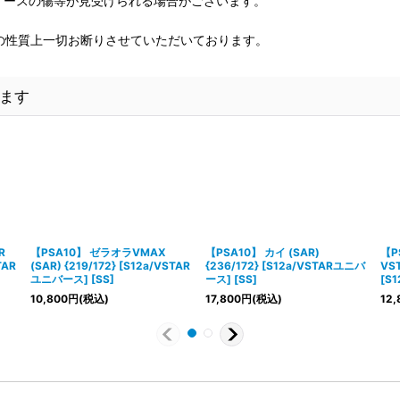
、ケースの傷等が見受けられる場合がございます。
の性質上一切お断りさせていただいております。
ます
R
【PSA10】 ゼラオラVMAX
【PSA10】 カイ (SAR)
【P
TAR
(SAR) {219/172} [S12a/VSTAR
{236/172} [S12a/VSTARユニバ
VST
ユニバース] [SS]
ース] [SS]
[S
10,800
円
(税込)
17,800
円
(税込)
12,