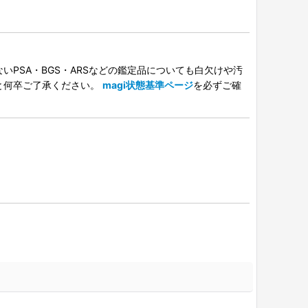
PSA・BGS・ARSなどの鑑定品についても白欠けや汚
と何卒ご了承ください。
magi状態基準ページ
を必ずご確