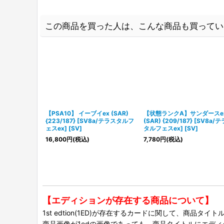
この商品を買った人は、こんな商品も買ってい
【PSA10】 イーブイex (SAR)
【状態ランクA】サンダースe
{223/187} [SV8a/テラスタルフ
(SAR) {209/187} [SV8a/
ェスex] [SV]
タルフェスex] [SV]
16,800
円
(税込)
7,780
円
(税込)
【エディションが存在する商品について】
1st edtion(1ED)が存在するカードに関して、商品
商品画像が1edの画像であっても、商品タイトルにエデ