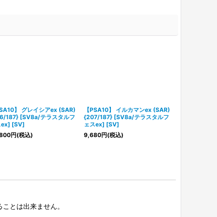
SA10】 グレイシアex (SAR)
【PSA10】 イルカマンex (SAR)
【PSA10】 
06/187} [SV8a/テラスタルフ
{207/187} [SV8a/テラスタルフ
(SAR) {203/
x] [SV]
ェスex] [SV]
タルフェスex] 
800
円
(税込)
9,680
円
(税込)
13,200
円
(税
択することは出来ません。