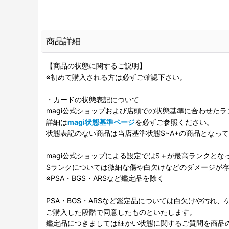
商品詳細
【商品の状態に関するご説明】
※初めて購入される方は必ずご確認下さい。
・カードの状態表記について
magi公式ショップおよび店頭での状態基準に合わせた
詳細は
magi状態基準ページ
を必ずご参照ください。
状態表記のない商品は当店基準状態S~A+の商品となっ
magi公式ショップによる設定ではS＋が最高ランクとな
Sランクについては微細な傷や白欠けなどのダメージが
※PSA・BGS・ARSなど鑑定品を除く
PSA・BGS・ARSなど鑑定品については白欠けや汚れ
ご購入した段階で同意したものといたします。
鑑定品につきましては細かい状態に関するご質問を商品