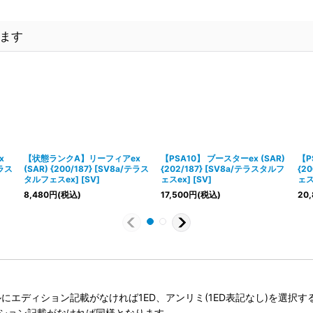
ます
x
【状態ランクA】リーフィアex
【PSA10】 ブースターex (SAR)
【P
テラス
(SAR) {200/187} [SV8a/テラス
{202/187} [SV8a/テラスタルフ
{2
タルフェスex] [SV]
ェスex] [SV]
ェスe
8,480
円
(税込)
17,500
円
(税込)
20,
タイトルにエディション記載がなければ1ED、アンリミ(1ED表記なし)を選
ィション記載がなければ同様となります。