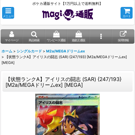
ポケカ通販サイト【1万円以上で送料無料】
メニュー
カート
マイページ
商品検索
ワンピース通販
遊戯王通販
採用情報
ホーム
>
シングルカード
>
M2a/MEGAドリームex
>
【状態ランクA】アイリスの闘志 (SAR) {247/193} [M2a/MEGAドリームex]
[MEGA]
【状態ランクA】アイリスの闘志 (SAR) {247/193}
[M2a/MEGAドリームex] [MEGA]