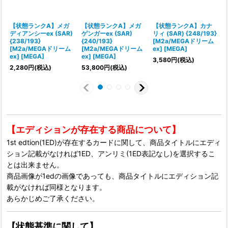
【状態ランクA】メガ
【状態ランクA】メガ
【状態ランクA】カナ
ディアンシーex (SAR)
ゲンガーex (SAR)
リィ (SAR) {248/193}
{238/193}
{240/193}
[M2a/MEGAドリーム
(
[M2a/MEGAドリーム
[M2a/MEGAドリーム
ex] [MEGA]
ex] [MEGA]
ex] [MEGA]
e
3,580
円
(税込)
2,280
円
(税込)
53,800
円
(税込)
【エディションが存在する商品について】
1st edtion(1ED)が存在するカードに関して、商品タイトルにエディ
ション記載がなければ1ED、アンリミ(1ED表記なし)を選択するこ
とは出来ません。
商品画像が1edの画像であっても、商品タイトルにエディション記
載がなければ同様となります。
あらかじめご了承ください。
【状態基準に関して】