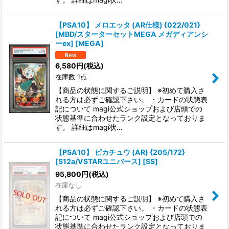
【PSA10】 メロエッタ (AR仕様) {022/021}
[MBD/スターターセットMEGA メガディアンシ
ーex] [MEGA]
6,580
円
(税込)
在庫数 1点
【商品の状態に関するご説明】 ※初めて購入さ
れる方は必ずご確認下さい。 ・カードの状態表
記について magi公式ショップおよび店頭での
状態基準に合わせたランク設定となっておりま
す。 詳細はmagi状…
【PSA10】 ピカチュウ (AR) {205/172}
[S12a/VSTARユニバース] [SS]
95,800
円
(税込)
在庫なし
【商品の状態に関するご説明】 ※初めて購入さ
れる方は必ずご確認下さい。 ・カードの状態表
記について magi公式ショップおよび店頭での
状態基準に合わせたランク設定となっておりま