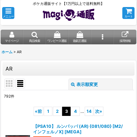
ポケカ通販サイト【1万円以上で送料無料】
メニュー
カート
マイページ
商品検索
ワンピース通販
遊戯王通販
採用情報
ホーム
>
AR
AR
表示順変更
閉じる
792
件
表示数
:
«
前
1
2
3
4
...
14
次
»
在庫あり
【PSA10】 ルンパッパ (AR) {081/080} [M2/
並び順
:
インフェルノX] [MEGA]