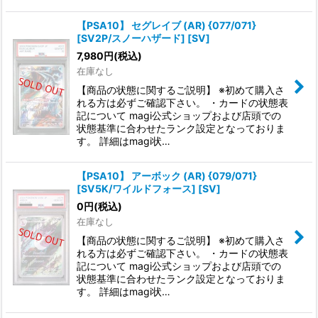
【PSA10】 セグレイブ (AR) {077/071}
[SV2P/スノーハザード] [SV]
7,980
円
(税込)
在庫なし
【商品の状態に関するご説明】 ※初めて購入さ
れる方は必ずご確認下さい。 ・カードの状態表
記について magi公式ショップおよび店頭での
状態基準に合わせたランク設定となっておりま
す。 詳細はmagi状…
【PSA10】 アーボック (AR) {079/071}
[SV5K/ワイルドフォース] [SV]
0
円
(税込)
在庫なし
【商品の状態に関するご説明】 ※初めて購入さ
れる方は必ずご確認下さい。 ・カードの状態表
記について magi公式ショップおよび店頭での
状態基準に合わせたランク設定となっておりま
す。 詳細はmagi状…