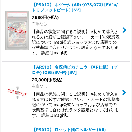
【PSA10】 ホゲータ (AR) {078/073} [SV1a/
トリプレットビート] [SV]
7,980
円
(税込)
在庫なし
【商品の状態に関するご説明】 ※初めて購入さ
れる方は必ずご確認下さい。 ・カードの状態表
記について magi公式ショップおよび店頭での
状態基準に合わせたランク設定となっておりま
す。 詳細はmagi状…
【ARS10】 名探偵ピカチュウ 《AR仕様》 (プ
ロモ) {098/SV-P} [SV]
26,800
円
(税込)
在庫なし
【商品の状態に関するご説明】 ※初めて購入さ
れる方は必ずご確認下さい。 ・カードの状態表
記について magi公式ショップおよび店頭での
状態基準に合わせたランク設定となっておりま
す。 詳細はmagi状…
【PSA10】 ロケット団のヘルガー (AR)