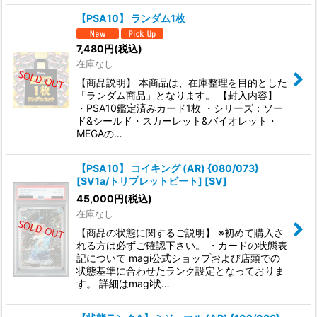
【PSA10】 ランダム1枚
7,480
円
(税込)
在庫なし
【商品説明】 本商品は、在庫整理を目的とした
「ランダム商品」となります。 【封入内容】
・PSA10鑑定済みカード1枚 ・シリーズ：ソー
ド&シールド・スカーレット&バイオレット・
MEGAの…
【PSA10】 コイキング (AR) {080/073}
[SV1a/トリプレットビート] [SV]
45,000
円
(税込)
在庫なし
【商品の状態に関するご説明】 ※初めて購入さ
れる方は必ずご確認下さい。 ・カードの状態表
記について magi公式ショップおよび店頭での
状態基準に合わせたランク設定となっておりま
す。 詳細はmagi状…