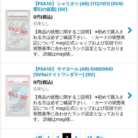
【PSA10】 シャリタツ (AR) {112/101} [SV6/
変幻の仮面] [SV]
0
円
(税込)
在庫なし
【商品の状態に関するご説明】 ※初めて購入さ
れる方は必ずご確認下さい。 ・カードの状態表
記について magi公式ショップおよび店頭での
状態基準に合わせたランク設定となっておりま
す。 詳細はmagi状…
【PSA10】 サマヨール (AR) {069/064}
[SV6a/ナイトワンダラー] [SV]
0
円
(税込)
在庫なし
【商品の状態に関するご説明】 ※初めて購入さ
れる方は必ずご確認下さい。 ・カードの状態表
記について magi公式ショップおよび店頭での
状態基準に合わせたランク設定となっておりま
す。 詳細はmagi状…
«
前
1
2
3
4
...
14
次
»