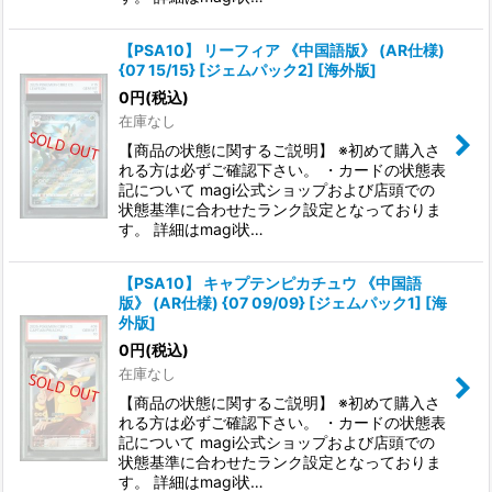
【PSA10】 リーフィア 《中国語版》 (AR仕様)
{07 15/15} [ジェムパック2] [海外版]
0
円
(税込)
在庫なし
【商品の状態に関するご説明】 ※初めて購入さ
れる方は必ずご確認下さい。 ・カードの状態表
記について magi公式ショップおよび店頭での
状態基準に合わせたランク設定となっておりま
す。 詳細はmagi状…
【PSA10】 キャプテンピカチュウ 《中国語
版》 (AR仕様) {07 09/09} [ジェムパック1] [海
外版]
0
円
(税込)
在庫なし
【商品の状態に関するご説明】 ※初めて購入さ
れる方は必ずご確認下さい。 ・カードの状態表
記について magi公式ショップおよび店頭での
状態基準に合わせたランク設定となっておりま
す。 詳細はmagi状…