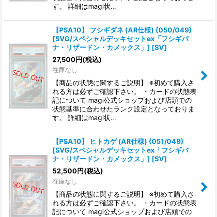
す。 詳細はmagi状…
【PSA10】 フシギダネ (AR仕様) {050/049}
[SVG/スペシャルデッキセットex「フシギバ
ナ・リザードン・カメックス」] [SV]
27,500
円
(税込)
在庫なし
【商品の状態に関するご説明】 ※初めて購入さ
れる方は必ずご確認下さい。 ・カードの状態表
記について magi公式ショップおよび店頭での
状態基準に合わせたランク設定となっておりま
す。 詳細はmagi状…
【PSA10】 ヒトカゲ (AR仕様) {051/049}
[SVG/スペシャルデッキセットex「フシギバ
ナ・リザードン・カメックス」] [SV]
52,500
円
(税込)
在庫なし
【商品の状態に関するご説明】 ※初めて購入さ
れる方は必ずご確認下さい。 ・カードの状態表
記について magi公式ショップおよび店頭での