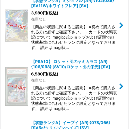
【状態ランクA】ミジュマル (AR) {102/086}
[SV11W/ホワイトフレア] [SV]
3,980
円
(税込)
在庫なし
【商品の状態に関するご説明】 ※初めて購入さ
れる方は必ずご確認下さい。 ・カードの状態表
記について magi公式ショップおよび店頭での
状態基準に合わせたランク設定となっておりま
す。 詳細はmagi状…
【PSA10】 ロケット団のヤミカラス (AR)
{106/098} [SV10/ロケット団の栄光] [SV]
6,580
円
(税込)
在庫なし
【商品の状態に関するご説明】 ※初めて購入さ
れる方は必ずご確認下さい。 ・カードの状態表
記について magi公式ショップおよび店頭での
状態基準に合わせたランク設定となっておりま
す。 詳細はmagi状…
【状態ランクA】イーブイ (AR) {078/066}
[SV5a/クリムゾンヘイズ] [SV]