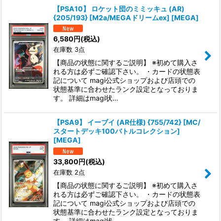
【PSA10】 ロケット団のミミッキュ (AR)
{205/193} [M2a/MEGAドリームex] [MEGA]
6,580
円
(税込)
在庫数 3点
【商品の状態に関するご説明】 ※初めて購入さ
れる方は必ずご確認下さい。 ・カードの状態表
記について magi公式ショップおよび店頭での
状態基準に合わせたランク設定となっておりま
す。 詳細はmagi状…
【PSA9】 イーブイ (AR仕様) {755/742} [MC/
スタートデッキ100バトルコレクション]
[MEGA]
33,800
円
(税込)
在庫数 2点
【商品の状態に関するご説明】 ※初めて購入さ
れる方は必ずご確認下さい。 ・カードの状態表
記について magi公式ショップおよび店頭での
状態基準に合わせたランク設定となっておりま
す。 詳細はmagi状…