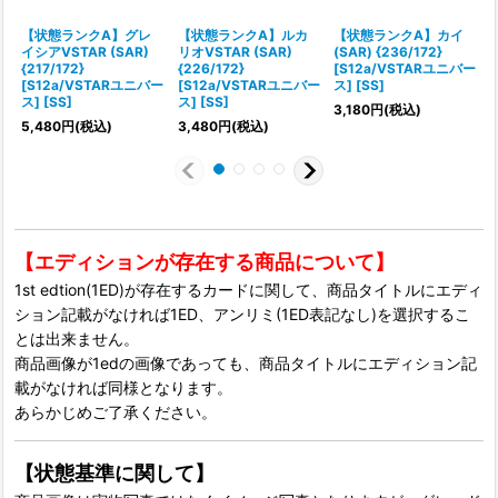
【状態ランクA】グレ
【状態ランクA】ルカ
【状態ランクA】カイ
イシアVSTAR (SAR)
リオVSTAR (SAR)
(SAR) {236/172}
{217/172}
{226/172}
[S12a/VSTARユニバー
{
[S12a/VSTARユニバー
[S12a/VSTARユニバー
ス] [SS]
ス] [SS]
ス] [SS]
ス
3,180
円
(税込)
5,480
円
(税込)
3,480
円
(税込)
【エディションが存在する商品について】
1st edtion(1ED)が存在するカードに関して、商品タイトルにエディ
ション記載がなければ1ED、アンリミ(1ED表記なし)を選択するこ
とは出来ません。
商品画像が1edの画像であっても、商品タイトルにエディション記
載がなければ同様となります。
あらかじめご了承ください。
【状態基準に関して】