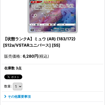
【状態ランクA】ミュウ (AR) {183/172}
[S12a/VSTARユニバース] [SS]
販売価格
:
6,280
円
(税込)
在庫数 3点
数量
:
その他重要事項