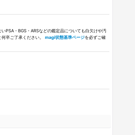
PSA・BGS・ARSなどの鑑定品についても白欠けや汚
と何卒ご了承ください。
magi状態基準ページ
を必ずご確