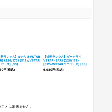
態ランクA】ルカリオVSTAR
【状態ランクA】ダークライ
【PSA10】 
R) {226/172} [S12a/VSTAR
VSTAR (SAR) {228/172}
(SAR) {228/
バース] [SS]
[S12a/VSTARユニバース] [SS]
ユニバース] [S
80
円
(税込)
6,980
円
(税込)
16,800
円
(税
択することは出来ません。