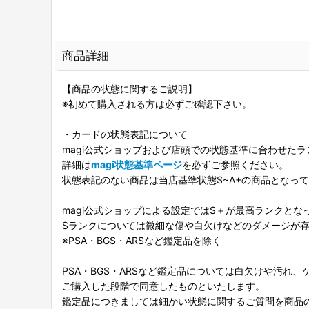
商品詳細
【商品の状態に関するご説明】
※初めて購入される方は必ずご確認下さい。
・カードの状態表記について
magi公式ショップおよび店頭での状態基準に合わせた
詳細は
magi状態基準ページ
を必ずご参照ください。
状態表記のない商品は当店基準状態S~A+の商品となっ
magi公式ショップによる設定ではS＋が最高ランクとな
Sランクについては微細な傷や白欠けなどのダメージが
※PSA・BGS・ARSなど鑑定品を除く
PSA・BGS・ARSなど鑑定品については白欠けや汚れ
ご購入した段階で同意したものといたします。
鑑定品につきましては細かい状態に関するご質問を商品