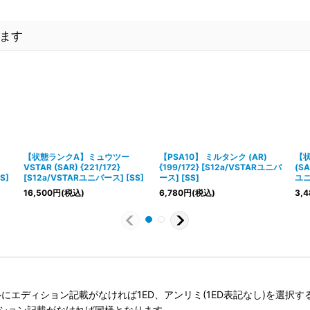
ます
【状態ランクA】ミュウツー
【PSA10】 ミルタンク (AR)
【状
VSTAR (SAR) {221/172}
{199/172} [S12a/VSTARユニバ
(SA
S]
[S12a/VSTARユニバース] [SS]
ース] [SS]
ユニ
16,500
円
(税込)
6,780
円
(税込)
3,4
タイトルにエディション記載がなければ1ED、アンリミ(1ED表記なし)を選
ィション記載がなければ同様となります。