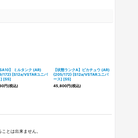
SA10】 ミルタンク (AR)
【状態ランクA】ピカチュウ (AR)
【状態ランク
9/172} [S12a/VSTARユニバ
{205/172} [S12a/VSTARユニバ
VSTAR (SAR)
 [SS]
ース] [SS]
[S12a/VST
80
円
(税込)
45,800
円
(税込)
5,480
円
(税込
択することは出来ません。