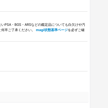
PSA・BGS・ARSなどの鑑定品についても白欠けや汚
と何卒ご了承ください。
magi状態基準ページ
を必ずご確