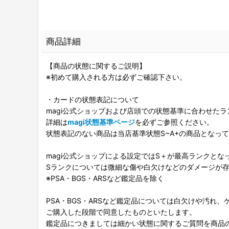
商品詳細
【商品の状態に関するご説明】
※初めて購入される方は必ずご確認下さい。
・カードの状態表記について
magi公式ショップおよび店頭での状態基準に合わせた
詳細は
magi状態基準ページ
を必ずご参照ください。
状態表記のない商品は当店基準状態S~A+の商品となっ
magi公式ショップによる設定ではS＋が最高ランクとな
Sランクについては微細な傷や白欠けなどのダメージが
※PSA・BGS・ARSなど鑑定品を除く
PSA・BGS・ARSなど鑑定品については白欠けや汚れ
ご購入した段階で同意したものといたします。
鑑定品につきましては細かい状態に関するご質問を商品