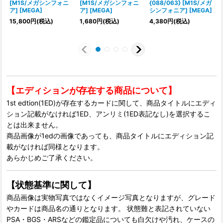
[M1S/メガシンフォニ
[M1S/メガシンフォニ
{088/063} [M1S/メガ
ア] [MEGA]
ア] [MEGA]
シンフォニア] [MEGA]
15,800
円
(税込)
1,680
円
(税込)
4,380
円
(税込)
【エディションが存在する商品について】
1st edtion(1ED)が存在するカードに関して、商品タイトルにエディ
ション記載がなければ1ED、アンリミ(1ED表記なし)を選択するこ
とは出来ません。
商品画像が1edの画像であっても、商品タイトルにエディション記
載がなければ同様となります。
あらかじめご了承ください。
【状態基準に関して】
商品画像は実物写真ではなくイメージ写真となりますが、グレード
やカードは商品名の通りとなります。 状態難と表記されていない
PSA・BGS・ARSなどの鑑定品についても白欠けや汚れ、ケースの