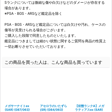
Sランクについては微細な傷や白欠けなどのダメージが存在する
場合があります。
※PSA・BGS・ARSなど鑑定品を除く
PSA・BGS・ARSなど鑑定品については白欠けや汚れ、ケースの
傷等が見受けられる場合がございます。
ご購入した段階で同意したものといたします。
鑑定品につきましては細かい状態に関するご質問を商品の性質上
一切お断りさせていただいております。
この商品を買った人は、こんな商品も買っています
メガサーナイトex
アセロラのいたずら
【状態ランクA】メガ
(SAR) {087/063}
(SR) {084/063}
ラティアスex (SAR)
(