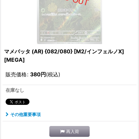
マメバッタ (AR) {082/080} [M2/インフェルノX]
[MEGA]
販売価格
:
380
円
(税込)
在庫なし
その他重要事項
再入荷