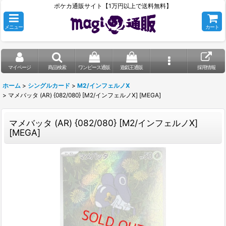
ポケカ通販サイト【1万円以上で送料無料】
メニュー
カート
マイページ
商品検索
ワンピース通販
遊戯王通販
採用情報
ホーム
>
シングルカード
>
M2/インフェルノX
>
マメバッタ (AR) {082/080} [M2/インフェルノX] [MEGA]
マメバッタ (AR) {082/080} [M2/インフェルノX]
[MEGA]