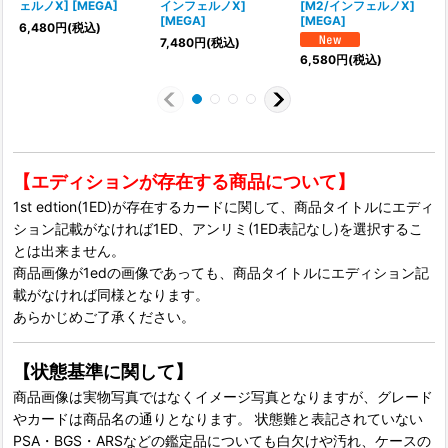
ェルノX] [MEGA]
インフェルノX]
[M2/インフェルノX]
[MEGA]
[MEGA]
6,480
円
(税込)
7,480
円
(税込)
1
6,580
円
(税込)
【エディションが存在する商品について】
1st edtion(1ED)が存在するカードに関して、商品タイトルにエディ
ション記載がなければ1ED、アンリミ(1ED表記なし)を選択するこ
とは出来ません。
商品画像が1edの画像であっても、商品タイトルにエディション記
載がなければ同様となります。
あらかじめご了承ください。
【状態基準に関して】
商品画像は実物写真ではなくイメージ写真となりますが、グレード
やカードは商品名の通りとなります。 状態難と表記されていない
PSA・BGS・ARSなどの鑑定品についても白欠けや汚れ、ケースの