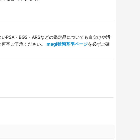
PSA・BGS・ARSなどの鑑定品についても白欠けや汚
と何卒ご了承ください。
magi状態基準ページ
を必ずご確