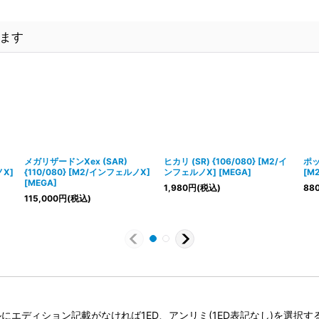
ます
メガリザードンXex (SAR)
ヒカリ (SR) {106/080} [M2/イ
ポッ
ノX]
{110/080} [M2/インフェルノX]
ンフェルノX] [MEGA]
[M
[MEGA]
1,980
円
(税込)
88
115,000
円
(税込)
タイトルにエディション記載がなければ1ED、アンリミ(1ED表記なし)を選