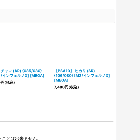
チャマ (AR) {085/080}
【PSA10】 ヒカリ (SR)
【PSA10】 
2/インフェルノX] [MEGA]
{106/080} [M2/インフェルノX]
(SAR) {110
[MEGA]
ルノX] [MEG
0
円
(税込)
7,480
円
(税込)
178,000
円
(税
択することは出来ません。