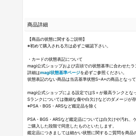
商品詳細
【商品の状態に関するご説明】
※初めて購入される方は必ずご確認下さい。
・カードの状態表記について
magi公式ショップおよび店頭での状態基準に合わせた
詳細は
magi状態基準ページ
を必ずご参照ください。
状態表記のない商品は当店基準状態S~A+の商品となっ
magi公式ショップによる設定ではS＋が最高ランクとな
Sランクについては微細な傷や白欠けなどのダメージが
※PSA・BGS・ARSなど鑑定品を除く
PSA・BGS・ARSなど鑑定品については白欠けや汚れ
ご購入した段階で同意したものといたします。
鑑定品につきましては細かい状態に関するご質問を商品