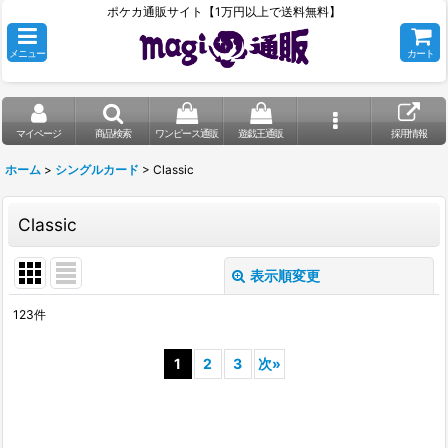
ポケカ通販サイト【1万円以上で送料無料】
メニュー
カート
マイページ
商品検索
ワンピース通販
遊戯王通販
採用情報
ホーム
>
シングルカード
>
Classic
Classic
表示順変更
閉じる
123
件
表示数
:
1
2
3
次
»
在庫あり
並び順
: