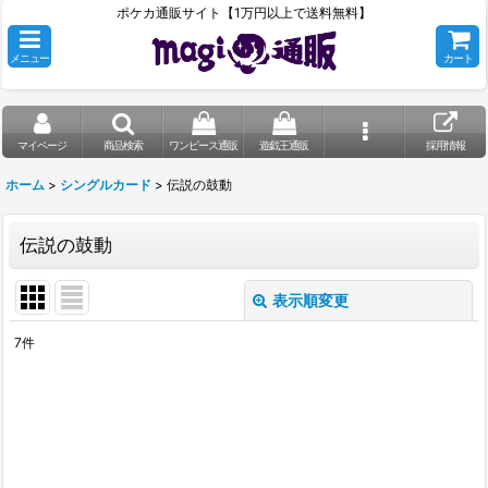
ポケカ通販サイト【1万円以上で送料無料】
メニュー
カート
マイページ
商品検索
ワンピース通販
遊戯王通販
採用情報
ホーム
>
シングルカード
>
伝説の鼓動
伝説の鼓動
表示順変更
閉じる
7
件
表示数
:
在庫あり
並び順
: