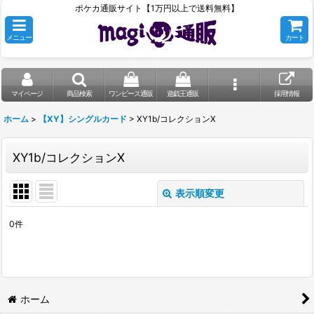
ポケカ通販サイト【1万円以上で送料無料】
メニュー
カート
マイページ
商品検索
ワンピース通販
遊戯王通販
採用情報
ホーム
>
【XY】シングルカード
>
XY1b/コレクションX
XY1b/コレクションX
表示順変更
閉じる
0
件
表示数
:
在庫あり
並び順
:
ホーム