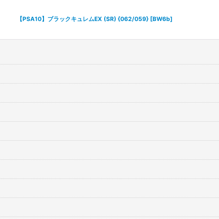
絞り込む
【PSA10】ブラックキュレムEX (SR) {062/059} [BW6b]