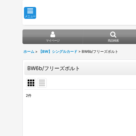
メニュー
マイページ
商品検索
ホーム
>
【BW】シングルカード
>
BW6b/フリーズボルト
BW6b/フリーズボルト
2
件
表示数
:
在庫あり
並び順
: