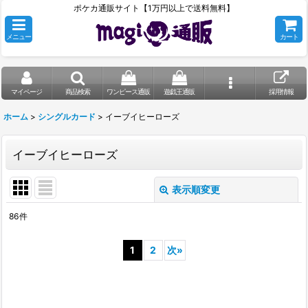
ポケカ通販サイト【1万円以上で送料無料】
メニュー
カート
マイページ
商品検索
ワンピース通販
遊戯王通販
採用情報
ホーム
>
シングルカード
>
イーブイヒーローズ
イーブイヒーローズ
表示順変更
閉じる
86
件
表示数
:
1
2
次
»
在庫あり
並び順
: