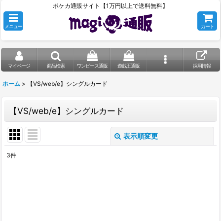
ポケカ通販サイト【1万円以上で送料無料】
メニュー
カート
マイページ
商品検索
ワンピース通販
遊戯王通販
採用情報
ホーム
>
【VS/web/e】シングルカード
【VS/web/e】シングルカード
表示順変更
閉じる
3
件
表示数
:
在庫あり
並び順
: