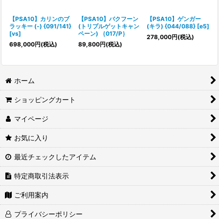
絞り込む
【PSA10】カリンのブ
【PSA10】バクフーン
【PSA10】ゲンガー
ラッキー (-) {091/141}
(トリプルゲットキャン
(キラ) {044/088} [e5]
[vs]
ペーン) ｛017/P｝
278,000
円
(税込)
698,000
円
(税込)
89,800
円
(税込)
ホーム
ショッピングカート
マイページ
お気に入り
最近チェックしたアイテム
特定商取引法表示
ご利用案内
プライバシーポリシー