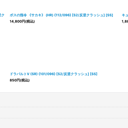
逆ク
ボスの指令 《サカキ》 (HR) {112/096} [S2/反逆クラッシュ] [SS]
キュ
14,800
円
(税込)
1,8
ドラパルトV (SR) {101/096} [S2/反逆クラッシュ] [SS]
850
円
(税込)