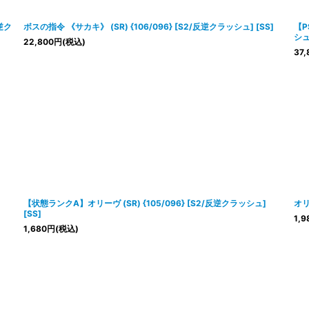
絞り込む
逆ク
ボスの指令 《サカキ》 (SR) {106/096} [S2/反逆クラッシュ] [SS]
【P
シュ]
22,800
円
(税込)
37,
【状態ランクA】オリーヴ (SR) {105/096} [S2/反逆クラッシュ]
オリ
[SS]
1,9
1,680
円
(税込)