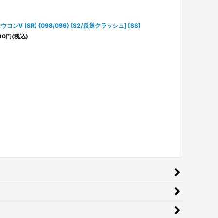
ウコンV (SR) {098/096} [S2/反逆クラッシュ] [SS]
80
円
(税込)