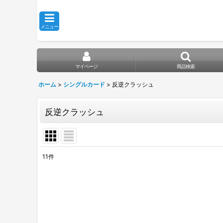
メニュー
マイページ
商品検索
ホーム
>
シングルカード
>
反逆クラッシュ
反逆クラッシュ
11
件
表示数
:
在庫あり
並び順
: