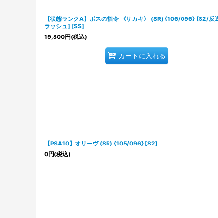
【状態ランクA】ボスの指令 《サカキ》 (SR) {106/096} [S2/反
ラッシュ] [SS]
19,800
円
(税込)
カートに入れる
【PSA10】オリーヴ (SR) {105/096} [S2]
0
円
(税込)