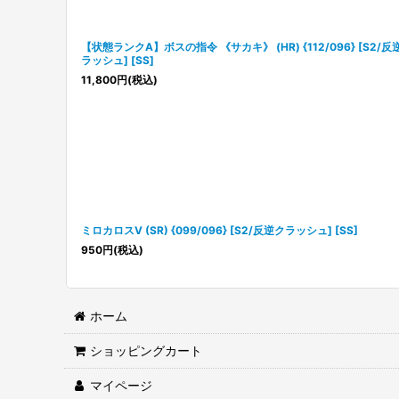
【状態ランクA】ボスの指令 《サカキ》 (HR) {112/096} [S2/反
ラッシュ] [SS]
11,800
円
(税込)
ミロカロスV (SR) {099/096} [S2/反逆クラッシュ] [SS]
950
円
(税込)
ホーム
ショッピングカート
マイページ