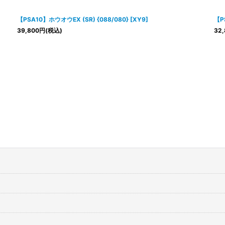
絞り込む
【PSA10】ホウオウEX (SR) {088/080} [XY9]
【P
39,800
円
(税込)
32,