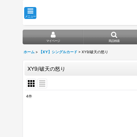
メニュー
マイページ
商品検索
ホーム
>
【XY】シングルカード
>
XY9/破天の怒り
XY9/破天の怒り
4
件
表示数
:
在庫あり
並び順
: