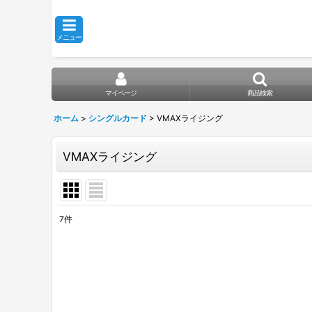
メニュー
マイページ
商品検索
ホーム
>
シングルカード
>
VMAXライジング
VMAXライジング
7
件
表示数
:
在庫あり
並び順
: