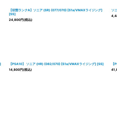
絞り込む
【状態ランクA】ソニア (SR) {077/070} [S1a/VMAXライジング]
ソニ
[SS]
4,4
24,800
円
(税込)
]
【PSA10】 ソニア (HR) {082/070} [S1a/VMAXライジング] [SS]
【P
14,800
円
(税込)
41,