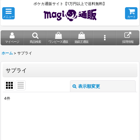
ポケカ通販サイト【1万円以上で送料無料】
メニュー
カート
マイページ
商品検索
ワンピース通販
遊戯王通販
採用情報
ホーム
>
サプライ
サプライ
表示順変更
閉じる
4
件
表示数
:
在庫あり
並び順
: