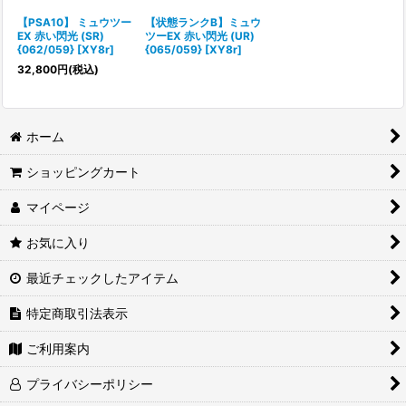
【PSA10】 ミュウツー
【状態ランクB】ミュウ
EX 赤い閃光 (SR)
ツーEX 赤い閃光 (UR)
{062/059} [XY8r]
{065/059} [XY8r]
32,800
円
(税込)
ホーム
ショッピングカート
マイページ
お気に入り
最近チェックしたアイテム
特定商取引法表示
ご利用案内
プライバシーポリシー