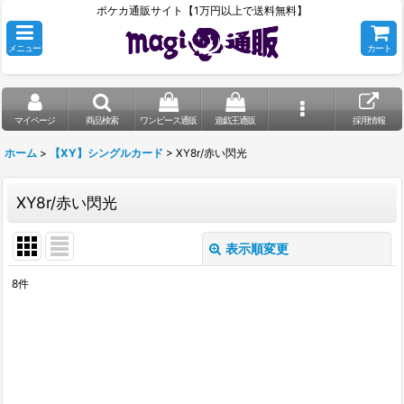
ポケカ通販サイト【1万円以上で送料無料】
メニュー
カート
マイページ
商品検索
ワンピース通販
遊戯王通販
採用情報
ホーム
>
【XY】シングルカード
>
XY8r/赤い閃光
XY8r/赤い閃光
表示順変更
閉じる
8
件
表示数
:
在庫あり
並び順
: