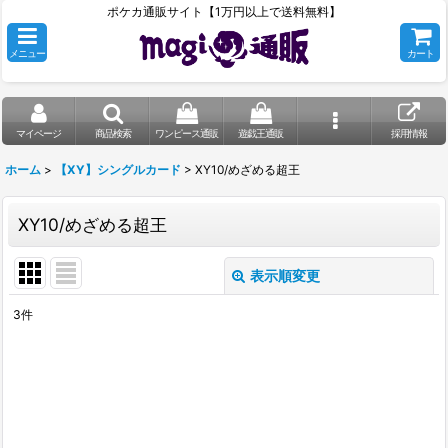
ポケカ通販サイト【1万円以上で送料無料】
メニュー
カート
マイページ
商品検索
ワンピース通販
遊戯王通販
採用情報
ホーム
>
【XY】シングルカード
>
XY10/めざめる超王
XY10/めざめる超王
表示順変更
閉じる
3
件
表示数
:
在庫あり
並び順
: