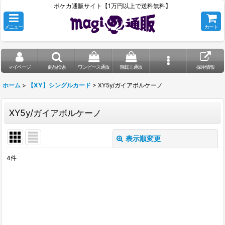
ポケカ通販サイト【1万円以上で送料無料】
メニュー
カート
マイページ
商品検索
ワンピース通販
遊戯王通販
採用情報
ホーム
>
【XY】シングルカード
>
XY5y/ガイアボルケーノ
XY5y/ガイアボルケーノ
表示順変更
閉じる
4
件
表示数
:
在庫あり
並び順
: