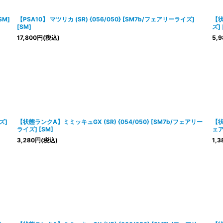
絞り込む
SM]
【PSA10】 マツリカ (SR) {056/050} [SM7b/フェアリーライズ]
【状
[SM]
ズ] 
17,800
円
(税込)
5,9
ズ]
【状態ランクA】ミミッキュGX (SR) {054/050} [SM7b/フェアリー
【状
ライズ] [SM]
ェア
3,280
円
(税込)
1,3