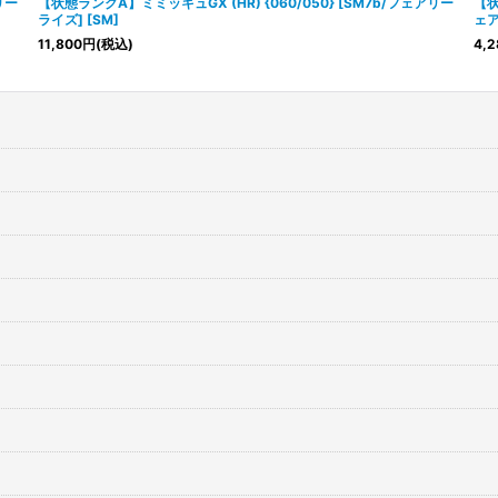
リー
【状態ランクA】ミミッキュGX (HR) {060/050} [SM7b/フェアリー
【状
ライズ] [SM]
ェア
11,800
円
(税込)
4,2