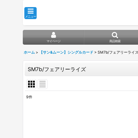
メニュー
マイページ
商品検索
ホーム
>
【サン&ムーン】シングルカード
>
SM7b/フェアリーライ
SM7b/フェアリーライズ
9
件
表示数
:
在庫あり
並び順
: