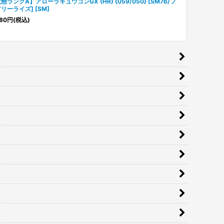
態ランクA】アローラキュウコンGX (HR) {059/050} [SM7b/フ
リーライズ] [SM]
80
円
(税込)