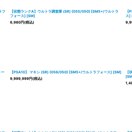
絞り込む
トラフ
【状態ランクA】ウルトラ調査隊 (SR) {055/050} [SM5+/ウルトラ
【P
フォース] [SM]
ス] 
6,980
円
(税込)
9,9
ォー
【PSA10】 マキシ (SR) {056/050} [SM5+/ウルトラフォース] [SM]
【状
[SM
9,999,999
円
(税込)
1,4