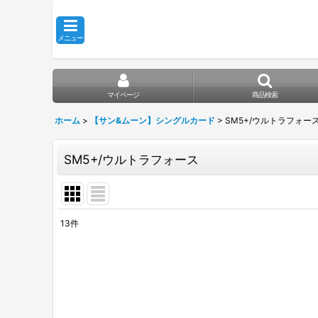
メニュー
マイページ
商品検索
ホーム
>
【サン&ムーン】シングルカード
>
SM5+/ウルトラフォー
SM5+/ウルトラフォース
13
件
表示数
:
在庫あり
並び順
: