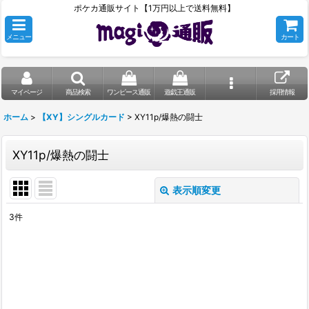
ポケカ通販サイト【1万円以上で送料無料】
メニュー
カート
マイページ
商品検索
ワンピース通販
遊戯王通販
採用情報
ホーム
>
【XY】シングルカード
>
XY11p/爆熱の闘士
XY11p/爆熱の闘士
表示順変更
閉じる
3
件
表示数
:
在庫あり
並び順
: