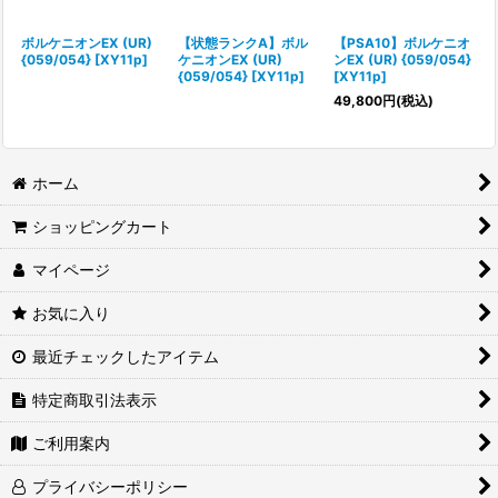
絞り込む
ボルケニオンEX (UR)
【状態ランクA】ボル
【PSA10】ボルケニオ
{059/054} [XY11p]
ケニオンEX (UR)
ンEX (UR) {059/054}
{059/054} [XY11p]
[XY11p]
49,800
円
(税込)
ホーム
ショッピングカート
マイページ
お気に入り
最近チェックしたアイテム
特定商取引法表示
ご利用案内
プライバシーポリシー