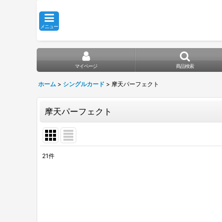
メニュー
マイページ
商品検索
ホーム
>
シングルカード
>
摩天パーフェクト
摩天パーフェクト
21
件
表示数
:
在庫あり
並び順
: