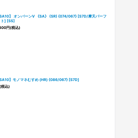
SA10】 オンバーンV 《SA》 (SR) {074/067} [S7D/摩天パーフ
ト] [SS]
800
円
(税込)
SA10】モノマネむすめ (HR) {086/067} [S7D]
(税込)