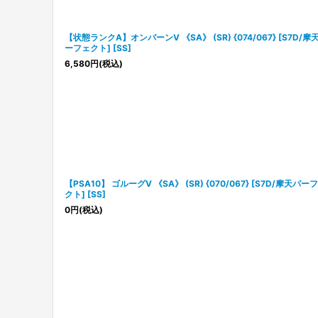
【状態ランクA】オンバーンV 《SA》 (SR) {074/067} [S7D/摩
ーフェクト] [SS]
6,580
円
(税込)
【PSA10】 ゴルーグV 《SA》 (SR) {070/067} [S7D/摩天パー
クト] [SS]
0
円
(税込)