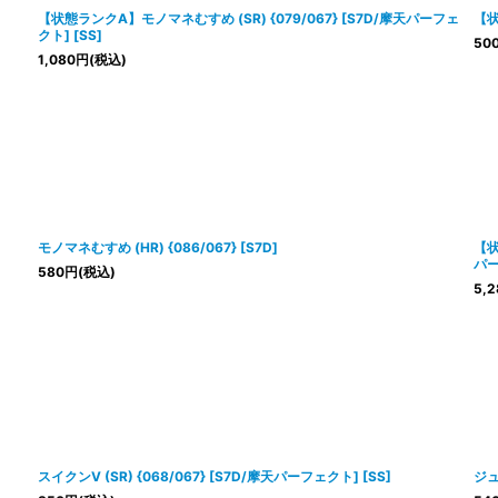
【状態ランクA】モノマネむすめ (SR) {079/067} [S7D/摩天パーフェ
【状
クト] [SS]
50
1,080
円
(税込)
モノマネむすめ (HR) {086/067} [S7D]
【状
パー
580
円
(税込)
5,2
スイクンV (SR) {068/067} [S7D/摩天パーフェクト] [SS]
ジュ