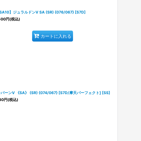
SA10】ジュラルドンV SA (SR) {076/067} [S7D]
500
円
(税込)
カートに入れる
バーンV 《SA》 (SR) {074/067} [S7D/摩天パーフェクト] [SS]
80
円
(税込)