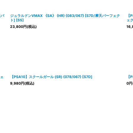
天パ
ジュラルドンVMAX 《SA》 (HR) {083/067} [S7D/摩天パーフェク
【P
ト] [SS]
ェク
23,800
円
(税込)
16,
フェ
【PSA10】スクールガール (SR) {078/067} [S7D]
【P
9,980
円
(税込)
0
円