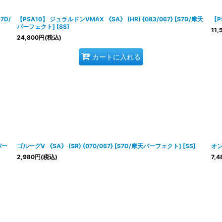
絞り込む
7D/
【PSA10】 ジュラルドンVMAX 《SA》 (HR) {083/067} [S7D/摩天
【P
パーフェクト] [SS]
11,
24,800
円
(税込)
カートに入れる
パー
ゴルーグV 《SA》 (SR) {070/067} [S7D/摩天パーフェクト] [SS]
オン
2,980
円
(税込)
7,4